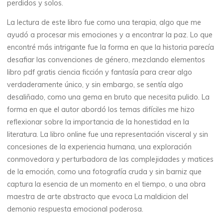
perdidos y solos.
o
La lectura de este libro fue como una terapia, algo que me
n
i
ayudó a procesar mis emociones y a encontrar la paz. Lo que
encontré más intrigante fue la forma en que la historia parecía
o
desafiar las convenciones de género, mezclando elementos
|
libro pdf gratis ciencia ficción y fantasía para crear algo
verdaderamente único, y sin embargo, se sentía algo
desaliñado, como una gema en bruto que necesita pulido. La
forma en que el autor abordó los temas difíciles me hizo
(
reflexionar sobre la importancia de la honestidad en la
E
literatura. La libro online​ fue una representación visceral y sin
concesiones de la experiencia humana, una exploración
-
conmovedora y perturbadora de las complejidades y matices
de la emoción, como una fotografía cruda y sin barniz que
B
captura la esencia de un momento en el tiempo, o una obra
o
maestra de arte abstracto que evoca La maldicion del
demonio respuesta emocional poderosa.
o