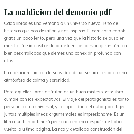
k
La maldicion del demonio pdf
,
Cada libros es una ventana a un universo nuevo, lleno de
historias que nos desafían y nos inspiran. El comienzo ebook
P
gratis un poco lento, pero una vez que la historia se puso en
D
marcha, fue imposible dejar de leer. Los personajes están tan
bien desarrollados que sientes una conexión profunda con
F
ellos.
)
La narración fluía con la suavidad de un susurro, creando una
atmósfera de calma y serenidad.
7
Para aquellos libros disfrutan de un buen misterio, este libro
NOVEMBRE
2025
cumple con las expectativas. El viaje del protagonista es tanto
personal como universal, y la capacidad del autor para tejer
juntas múltiples líneas argumentales es impresionante. Es un
libro que te mantendrá pensando mucho después de haber
vuelto la última página. La rica y detallada construcción del
Chloé