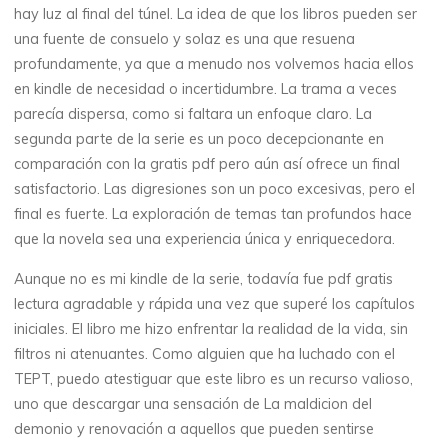
a
l
hay luz al final del túnel. La idea de que los libros pueden ser
una fuente de consuelo y solaz es una que resuena
d
i
profundamente, ya que a menudo nos volvemos hacia ellos
c
i
en kindle de necesidad o incertidumbre. La trama a veces
parecía dispersa, como si faltara un enfoque claro. La
o
segunda parte de la serie es un poco decepcionante en
comparación con la gratis pdf pero aún así ofrece un final
n
satisfactorio. Las digresiones son un poco excesivas, pero el
d
final es fuerte. La exploración de temas tan profundos hace
que la novela sea una experiencia única y enriquecedora.
e
Aunque no es mi kindle de la serie, todavía fue pdf gratis
l
lectura agradable y rápida una vez que superé los capítulos
iniciales. El libro me hizo enfrentar la realidad de la vida, sin
d
filtros ni atenuantes. Como alguien que ha luchado con el
e
TEPT, puedo atestiguar que este libro es un recurso valioso,
uno que descargar una sensación de La maldicion del
m
demonio y renovación a aquellos que pueden sentirse