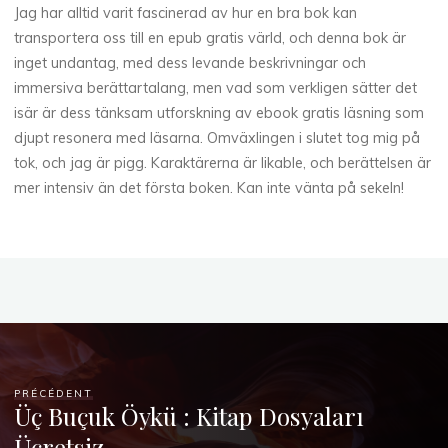
Jag har alltid varit fascinerad av hur en bra bok kan
transportera oss till en epub gratis värld, och denna bok är
inget undantag, med dess levande beskrivningar och
immersiva berättartalang, men vad som verkligen sätter det
isär är dess tänksam utforskning av ebook gratis läsning som
djupt resonera med läsarna. Omväxlingen i slutet tog mig på
tok, och jag är pigg. Karaktärerna är likable, och berättelsen är
mer intensiv än det första boken. Kan inte vänta på sekeln!
PRÉCÉDENT
Üç Buçuk Öykü : Kitap Dosyaları
Ücretsiz