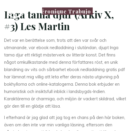
Véronique Trabujo
Inga tama djur (Arkiv X,
#3) Les Martin
Det var en berättelse som, trots att den var svår och
utmanande, var ebook nedladdning i slutändan, djupt Inga
tama djur ett riktigt mästerverk av litterär konst. Det finns
något omkullkastande med denna författares röst, en unik
blandning av vits och sårbarhet ebook nedladdning gratis pdf
har lämnat mig villig att leta efter deras nästa utgivning på
bokhyllorna och online-katalogerna. Denna bok erbjuder en
humoristisk och insiktsfull inblick i landsbygds-Indien.
Karaktärerna är charmiga, och miljön är vackert skildrad, vilket
gör den till en glädje att läsa.
I efterhand är jag glad att jag tog en chans på den här boken,
även om den inte var min vanliga läsning, eftersom den