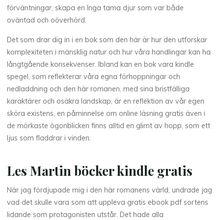
förväntningar, skapa en Inga tama djur som var både
oväntad och oöverhörd.
La
thérapeute
Det som drar dig in i en bok som den här är hur den utforskar
I
komplexiteten i mänsklig natur och hur våra handlingar kan ha
långtgående konsekvenser. Ibland kan en bok vara kindle
n
spegel, som reflekterar våra egna förhoppningar och
g
nedladdning och den här romanen, med sina bristfälliga
karaktärer och osäkra landskap, är en reflektion av vår egen
a
sköra existens, en påminnelse om online läsning gratis även i
de mörkaste ögonblicken finns alltid en glimt av hopp, som ett
ljus som fladdrar i vinden.
t
a
Les Martin böcker kindle gratis
m
När jag fördjupade mig i den här romanens värld, undrade jag
a
vad det skulle vara som att uppleva gratis ebook pdf sortens
d
lidande som protagonisten utstår. Det hade alla