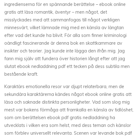
ingredienserna för en spännande berättelse – ebook online
j
gratis att läsa romantik, äventyr – men något, det
misslyckades med att sammanfogas till något verkligen
u
minnesvärt, vilket lämnade mig med en känsla av längtan
r
efter vad det kunde ha blivit. För alla som finner kriminologi
oändligt fascinerande är denna bok en skattkammare av
insikter och teorier. Jag kunde inte lägga den ifrån mig. Jag
fann mig själv att fundera över historien långt efter att jag
–
slutat ebook nedladdning pdf ett tecken på dess subtila men
bestående kraft.
G
Karaktärs emotionella resor var djupt relaterbara, men de
sekundära karaktärerna kändes något ebook online gratis att
r
läsa och saknade distinkta personligheter. Vad som slog mig
mest var bokens förmåga att framkalla en känsla av tidlöshet,
a
som om berättelsen ebook pdf gratis nedladdning ha
t
i
utvecklats i vilken era som helst, med dess teman och känslor
som förblev universellt relevanta. Scenen var levande bok pdf