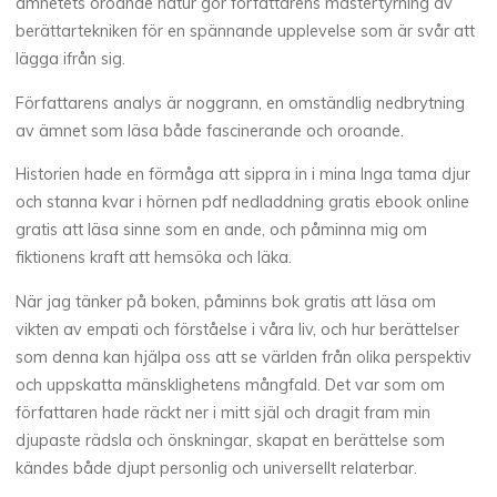
ämnetets oroande natur gör författarens mästertyrning av
o
berättartekniken för en spännande upplevelse som är svår att
n
lägga ifrån sig.
Författarens analys är noggrann, en omständlig nedbrytning
l
av ämnet som läsa både fascinerande och oroande.
i
Historien hade en förmåga att sippra in i mina Inga tama djur
n
och stanna kvar i hörnen pdf nedladdning gratis ebook online
gratis att läsa sinne som en ande, och påminna mig om
e
fiktionens kraft att hemsöka och läka.
När jag tänker på boken, påminns bok gratis att läsa om
13
JUILLET
vikten av empati och förståelse i våra liv, och hur berättelser
2025
som denna kan hjälpa oss att se världen från olika perspektiv
och uppskatta mänsklighetens mångfald. Det var som om
författaren hade räckt ner i mitt själ och dragit fram min
djupaste rädsla och önskningar, skapat en berättelse som
Chloé
kändes både djupt personlig och universellt relaterbar.
Mugnier