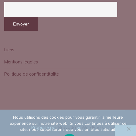
Liens
Mentions légales
Politique de confidentitalité
Nous utilisons des cookies pour vous garantir la meilleure
expérience sur notre site web. Si vous continuez à utiliser ce
Propulsé par
Bravada
&
WordPress
.
site, nous supposerons que vous en êtes satisfait.