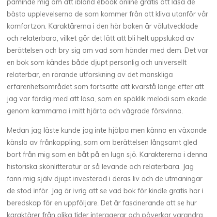
påminde mig om att ibland ebook online gratis att läsa de
bästa upplevelserna de som kommer från att kliva utanför vår
komfortzon. Karaktärerna i den här boken är välutvecklade
och relaterbara, vilket gör det lätt att bli helt uppslukad av
berättelsen och bry sig om vad som händer med dem. Det var
en bok som kändes både djupt personlig och universellt
relaterbar, en rörande utforskning av det mänskliga
erfarenhetsområdet som fortsatte att kvarstå länge efter att
jag var färdig med att läsa, som en spöklik melodi som ekade
genom kammarna i mitt hjärta och vägrade försvinna.
Medan jag läste kunde jag inte hjälpa men känna en växande
känsla av frånkoppling, som om berättelsen långsamt gled
bort från mig som en båt på en lugn sjö. Karaktererna i denna
historiska skönlitteratur är så levande och relaterbara. Jag
fann mig själv djupt investerad i deras liv och de utmaningar
de stod inför. Jag är ivrig att se vad bok för kindle gratis har i
beredskap för en uppföljare. Det är fascinerande att se hur
karaktärer från olika tider interagerar och påverkar varandra.