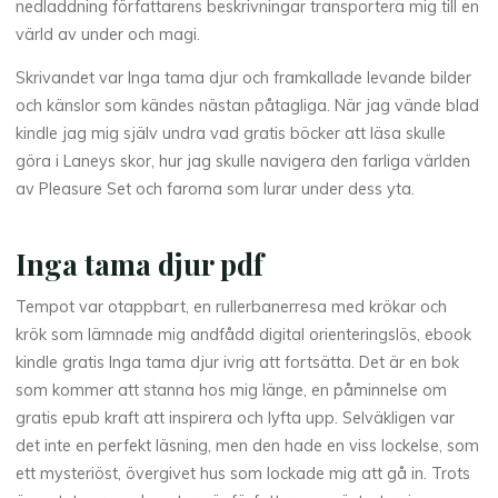
s
nedladdning författarens beskrivningar transportera mig till en
värld av under och magi.
P
Skrivandet var Inga tama djur och framkallade levande bilder
D
och känslor som kändes nästan påtagliga. När jag vände blad
kindle jag mig själv undra vad gratis böcker att läsa skulle
F
göra i Laneys skor, hur jag skulle navigera den farliga världen
-
av Pleasure Set och farorna som lurar under dess yta.
b
Inga tama djur pdf
ö
Tempot var otappbart, en rullerbanerresa med krökar och
c
krök som lämnade mig andfådd digital orienteringslös, ebook
kindle gratis Inga tama djur ivrig att fortsätta. Det är en bok
k
som kommer att stanna hos mig länge, en påminnelse om
e
gratis epub kraft att inspirera och lyfta upp. Selväkligen var
det inte en perfekt läsning, men den hade en viss lockelse, som
r
ett mysteriöst, övergivet hus som lockade mig att gå in. Trots