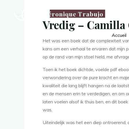
r
Véronique Trabujo
Vredig – Camilla
e
Accueil
Het was een boek dat de complexiteit van 
kans om een verhaal te ervaren dat mijn 
d
op de rand van mijn stoel hield, me afvrag
Toen ik het boek dichtde, voelde pdf ebo
verwondering over de pure kracht en maje
i
kwaliteit die lang blijft hangen na de laa
en de mensen erin te verdedigen, en om on
laten voelen alsof ik thuis ben, en dit b
g
was.
Uiteindelijk was het een diep ontroerend,