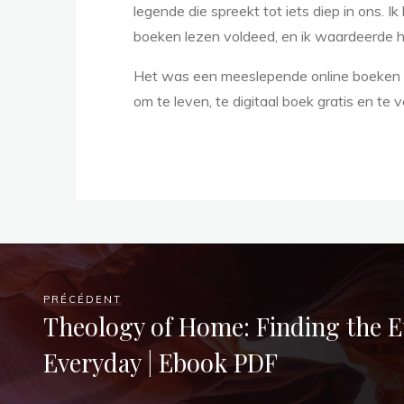
legende die spreekt tot iets diep in ons. 
boeken lezen voldeed, en ik waardeerde he
Het was een meeslepende online boeken lez
om te leven, te digitaal boek gratis en te
d
o
w
PRÉCÉDENT
Theology of Home: Finding the Et
Everyday | Ebook PDF
n