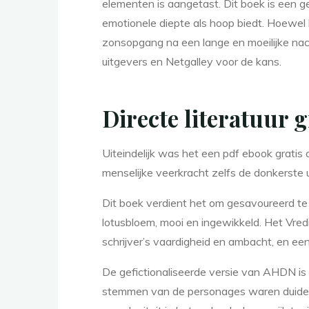
elementen is aangetast. Dit boek is een ge
emotionele diepte als hoop biedt. Hoewel 
zonsopgang na een lange en moeilijke nacht
|
uitgevers en Netgalley voor de kans.
Directe literatuur 
Uiteindelijk was het een pdf ebook grati
menselijke veerkracht zelfs de donkerste
O
Dit boek verdient het om gesavoureerd te
lotusbloem, mooi en ingewikkeld. Het Vredig
n
schrijver’s vaardigheid en ambacht, en e
De gefictionaliseerde versie van AHDN is 
stemmen van de personages waren duidelij