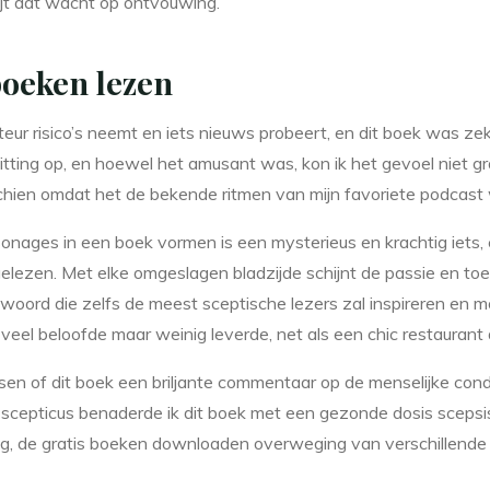
apijt dat wacht op ontvouwing.
boeken lezen
r risico’s neemt en iets nieuws probeert, en dit boek was zeker 
is zitting op, en hoewel het amusant was, kon ik het gevoel nie
schien omdat het de bekende ritmen van mijn favoriete podcast
nages in een boek vormen is een mysterieus en krachtig iets, e
gelezen. Met elke omgeslagen bladzijde schijnt de passie en to
 woord die zelfs de meest sceptische lezers zal inspireren en 
eel beloofde maar weinig leverde, net als een chic restaurant 
issen of dit boek een briljante commentaar op de menselijke co
ls scepticus benaderde ik dit boek met een gezonde dosis sceps
, de gratis boeken downloaden overweging van verschillende