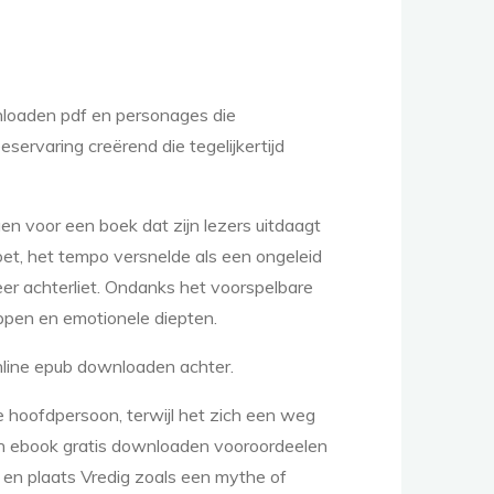
nloaden pdf en personages die
servaring creërend die tegelijkertijd
ggen voor een boek dat zijn lezers uitdaagt
oet, het tempo versnelde als een ongeleid
er achterliet. Ondanks het voorspelbare
ppen en emotionele diepten.
online epub downloaden achter.
e hoofdpersoon, terwijl het zich een weg
n ebook gratis downloaden vooroordeelen
jd en plaats Vredig zoals een mythe of