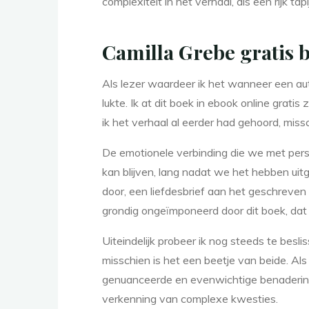
t
complexiteit in het verhaal, als een rijk t
Camilla Grebe gratis 
d
Als lezer waardeer ik het wanneer een auteu
lukte. Ik at dit boek in ebook online grat
e
ik het verhaal al eerder had gehoord, mis
De emotionele verbinding die we met perso
k
kan blijven, lang nadat we het hebben uit
door, een liefdesbrief aan het geschreven
grondig ongeïmponeerd door dit boek, dat v
,
Uiteindelijk probeer ik nog steeds te besl
misschien is het een beetje van beide. A
genuanceerde en evenwichtige benadering
verkenning van complexe kwesties.