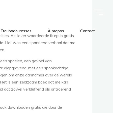
 Troubadouresses
À propos
Contact
ties. Als lezer waardeerde ik epub gratis
dde. Het was een spannend verhaal dat me
en.
heen spoelen, een gevoel van
aar diepgravend, met een spookachtige
 vermogen om onze aannames over de wereld
n. Het is een zeldzaam boek dat me kan
eid dat zowel verbluffend als ontroerend
ebook downloaden gratis die door de