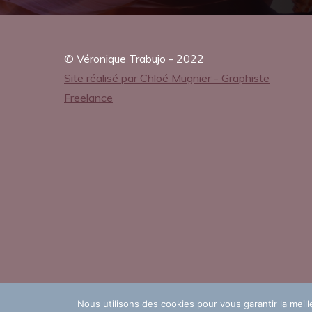
l
© Véronique Trabujo - 2022
Site réalisé par Chloé Mugnier - Graphiste
o
Freelance
a
d
5
NOVEMBRE
Nous utilisons des cookies pour vous garantir la meill