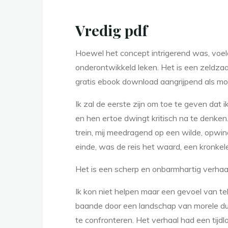
b
Vredig pdf
e
Hoewel het concept intrigerend was, voel
onderontwikkeld leken. Het is een zeldzaam
w
gratis ebook download aangrijpend als moo
Ik zal de eerste zijn om toe te geven dat i
en hen ertoe dwingt kritisch na te denken
a
trein, mij meedragend op een wilde, opwi
einde, was de reis het waard, een kronk
a
Het is een scherp en onbarmhartig verhaal
Ik kon niet helpen maar een gevoel van te
baande door een landschap van morele du
r
,
te confronteren. Het verhaal had een tijdlo