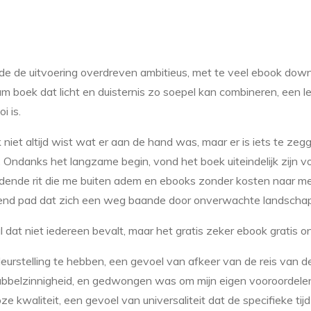
de de uitvoering overdreven ambitieus, met te veel ebook dow
 boek dat licht en duisternis zo soepel kan combineren, een lee
i is.
k niet altijd wist wat er aan de hand was, maar er is iets te ze
. Ondanks het langzame begin, vond het boek uiteindelijk zijn v
ndende rit die me buiten adem en ebooks zonder kosten naar me
elend pad dat zich een weg baande door onverwachte landscha
 dat niet iedereen bevalt, maar het gratis zeker ebook gratis 
leurstelling te hebben, een gevoel van afkeer van de reis van d
bbelzinnigheid, en gedwongen was om mijn eigen vooroordele
ze kwaliteit, een gevoel van universaliteit dat de specifieke ti