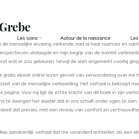
 Grebe
Les soins
Autour de la naissance
Les
de menselijke ervaring verkende, met al haar nuances en subtel
perspectieven uitdaagde en mijn begrip van de wereld verbree
end wat er zou gebeuren, terwijl de uren ongemerkt voorbij ging
ok gratis ebook online lezen gevoel van verwondering over me 
steit van de menselijke verbeelding. Het verhaal is beknopt m
tste pagina. Voor mij ligt de echte kracht van dit boek in zijn
s te dwingen het duister dat in ons schuilt onder ogen te zie
oek deed dat precies, met een niveau van comfort en vertrouwdh
 diep aandoenlijk verhaal dat me veranderd achterliet, als een 