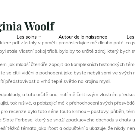
ginia Woolf
Les soins
Autour de la naissance
Les
teré pdf zůstaly v paměti, pronásledujíce mě dlouho poté, co 
yl stále Vlastní pokoj třídě, byla by to určitě zdroj, který bych
, jak mladší čtenáře zapojit do komplexních historických témat.
e se cítili viděni a pochopeni, jako byste nebyli sami ve svých
ítí představivost a vrhá teplé světlo na krajinu mysli.
dpoklady, a tato určitě ano, nutí mě čelit svým vlastním předsu
dňující, tak rušivé, a pobízející mě k přehodnocení svých přesvěd
 a pro recenze byla tato série touto knihou – postavy, příběh, té
Slate Forbese, který se snaží zpackuového obchodu s chaty u
řeší těžká témata jako lítost a odpuštění a ukazuje, že nikdy nen