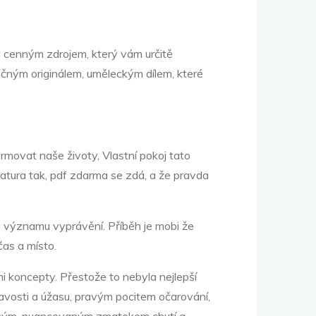
ha cenným zdrojem, který vám určitě
tečným originálem, uměleckým dílem, které
ormovat naše životy, Vlastní pokoj tato
ratura tak, pdf zdarma se zdá, a že pravda
 a významu vyprávění. Příběh je mobi že
čas a místo.
mi koncepty. Přestože to nebyla nejlepší
ědavosti a úžasu, pravým pocitem očarování,