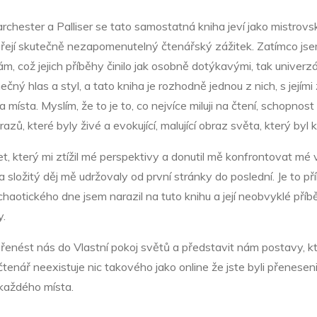
chester a Palliser se tato samostatná kniha jeví jako mistrovská
í skutečně nezapomenutelný čtenářský zážitek. Zatímco jsem čet
, což jejich příběhy činilo jak osobně dotýkavými, tak univerzáln
ečný hlas a styl, a tato kniha je rozhodně jednou z nich, s její
 místa. Myslím, že to je to, co nejvíce miluji na čtení, schopnost
azů, které byly živé a evokující, malující obraz světa, který byl
et, který mi ztížil mé perspektivy a donutil mě konfrontovat mé 
 složitý děj mě udržovaly od první stránky do poslední. Je to př
haotického dne jsem narazil na tuto knihu a její neobvyklé příb
y.
přenést nás do Vlastní pokoj světů a představit nám postavy, k
čtenář neexistuje nic takového jako online že jste byli přenese
u každého místa.