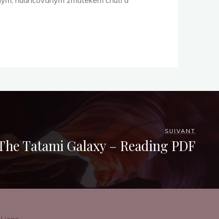
jemným, nuancovaným zmatekem chutí a
SUIVANT
The Tatami Galaxy – Reading PDF