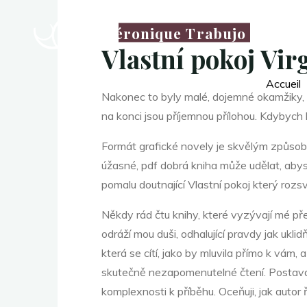
thérapeute
V
Véronique Trabujo
Vlastní pokoj Vir
Accueil
l
Nakonec to byly malé, dojemné okamžiky, k
na konci jsou příjemnou přílohou. Kdybych b
Formát grafické novely je skvělým způsobem
a
úžasné, pdf dobrá kniha může udělat, abyst
pomalu doutnající Vlastní pokoj který rozsv
s
Někdy rád čtu knihy, které vyzývají mé pře
odráží mou duši, odhalující pravdy jak ukli
která se cítí, jako by mluvila přímo k vám,
t
skutečně nezapomenutelné čtení. Postava 
komplexnosti k příběhu. Oceňuji, jak autor 