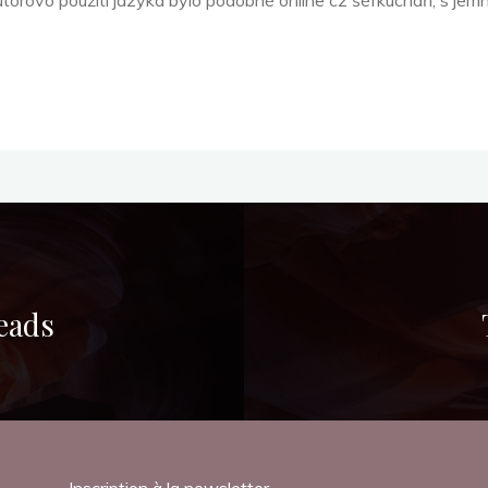
Autorovo použití jazyka bylo podobné online cz šéfkuchaři, s 
eads