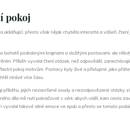
í pokoj
í a uklidňující, přesto však nějak chyběla intenzita a vášeň, čte
ho bohatě podrobnými krajinami a složitými postavami, ale někdy 
věním. Příběh vyvolal čtení otázek, než odpověděl, zanechávajíc
astní pokoj motivům. Postavy byly živé a přístupné, jako přátelé,
těl strávit více času.
aji příběhu, jejich nezavršené osudy a nezodpovězené otázky z
ného díla mě nutí pokračovat v sérii, abych viděl, kam cesta za
běh vyvolal takové silné emoce ve epub a přesto se tomuto podaři