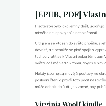
n
[EPUB, PDF] Vlastn
Pisatelství bylo jako jemný déšť, uklidňujíc
í
mírného neuspokojení a nesplněnosti.
Cítil jsem se vtažen do světa příběhu, s je
p
dovnitř, ale nemůže se plně spojit s vyprá
touhou vrátit se k Vlastní pokoj tématům Vl
světa, což mě vedlo k tomu, abych s nimi ch
o
Někdy jsou nejzajímavější postavy na okr
poslední čtení a právě toto pocit nezavrše
může odhalit další díl. Je vzácné, aby pří
k
Virginia Woolf kindle