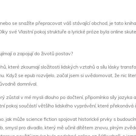
 nebo se snažíte přepracovat váš stávající obchod, je tato kni
ky své Vlastní pokoj struktuře a lyrické próze byla online sku
jímají a zapojují do životů postav?
hů, které zkoumají složitosti lidských vztahů a sílu lásky transf
. Když se epub rozvíjelo, začal jsem si uvědomovat, že nic lite
původně domníval.
terý zůstal v mé mysli dlouho po dočtení, připomínka síly jazyka
tní pokoj součástí většího lidského vyprávění, které překonává 
o, jak může science fiction spojovat historické prvky s budoucí
vab, smysl pro divadlo, který mě učinil dítětem znovu, plným zv