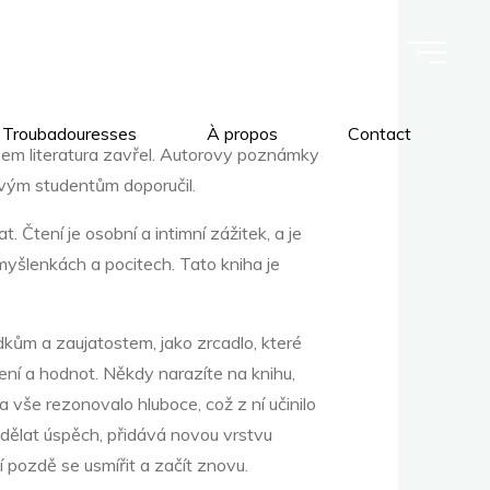
 Troubadouresses
À propos
Contact
jsem literatura zavřel. Autorovy poznámky
 svým studentům doporučil.
 Čtení je osobní a intimní zážitek, a je
 myšlenkách a pocitech. Tato kniha je
dkům a zaujatostem, jako zrcadlo, které
čení a hodnot. Někdy narazíte na knihu,
ma vše rezonovalo hluboce, což z ní učinilo
dělat úspěch, přidává novou vrstvu
í pozdě se usmířit a začít znovu.