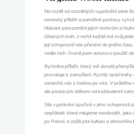
o
Na rozdíl od rozsáhlých vyprávění série Bar
navinutý příběh a památné postavy vytvářej
hluboké porozumění jejich motivům a touhám
j
úžasných knih, z nichž každá má svůj jedin
její schopností nás přenést do jiného času a
vedle nich. Ocenil jsem autorovo použití obr
–
Byl kniha příběh, který mě donutil přemýšl
provokuje k zamyšlení. Rychlý spád knihy a
zanechá vás s touhou po více. V průběhu c
ale poutavým útěkem od každodenní rutin
Síla vyprávění spočívá v jeho schopnosti 
(
nepřátelé, které milujeme nenávidět. Jako 
po Francii, a zažili jste kulturu a atmosfér