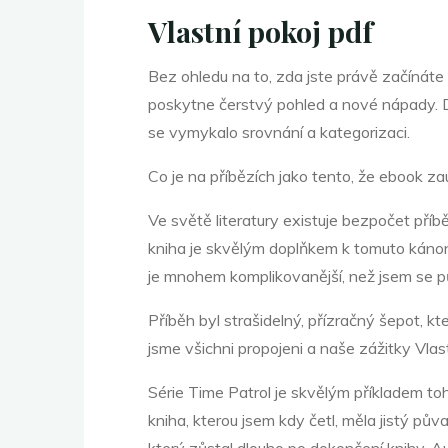
E
Vlastní pokoj pdf
Bez ohledu na to, zda jste právě začínáte
-
poskytne čerstvý pohled a nové nápady. Dí
se vymykalo srovnání a kategorizaci.
Co je na příbězích jako tento, že ebook zau
B
Ve světě literatury existuje bezpočet příbě
kniha je skvělým doplňkem k tomuto kánonu
o
je mnohem komplikovanější, než jsem se 
Příběh byl strašidelný, přízračný šepot, k
jsme všichni propojeni a naše zážitky Vlas
o
Série Time Patrol je skvělým příkladem toh
kniha, kterou jsem kdy četl, měla jistý pů