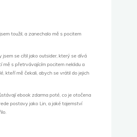
ní jsem toužil, a zanechalo mě s pocitem
jsem se cítil jako outsider, který se dívá
í mě s přetrvávajícím pocitem neklidu a
 kteří mě čekali, abych se vrátil do jejich
ůstávají ebook zdarma poté, co je otočena
vede postavy jako Lin, a jaké tajemství
lo.