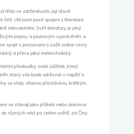
 třída ve zdrženlivosti, její těsně
l, cítil jsem pocit spojení s literatura
ě relevantními. Svět literatury je plný
mi živými popisy a poutavým vyprávěním, a
 se spojit s postavami a zažít online cesty
 krásný a přece jaksi melancholický.
vlastní předsudky, mobi zážitek, který
íběh, který vás bude udržovat v napětí a
ěhy se staly vítanou přestávkou, krátkým,
teré se stávají jako přátelé nebo dokonce
ni do různých míst po celém světě, od Číny