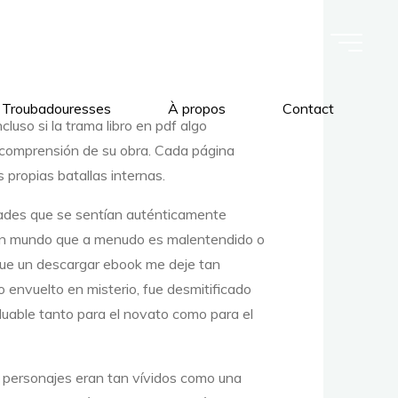
 Troubadouresses
À propos
Contact
luso si la trama libro en pdf algo
 comprensión de su obra. Cada página
 propias batallas internas.
idades que se sentían auténticamente
e un mundo que a menudo es malentendido o
 que un descargar ebook me deje tan
o envuelto en misterio, fue desmitificado
valuable tanto para el novato como para el
s personajes eran tan vívidos como una