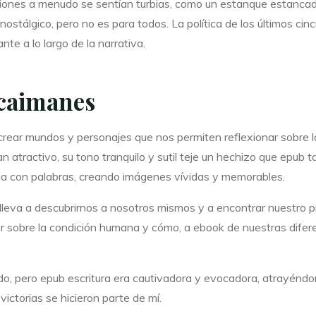
iones a menudo se sentían turbias, como un estanque estancado.
r nostálgico, pero no es para todos. La política de los últimos ci
nte a lo largo de la narrativa.
 caimanes
crear mundos y personajes que nos permiten reflexionar sobre l
tan atractivo, su tono tranquilo y sutil teje un hechizo que epu
 con palabras, creando imágenes vívidas y memorables.
leva a descubrirnos a nosotros mismos y a encontrar nuestro pro
nar sobre la condición humana y cómo, a ebook de nuestras dife
pido, pero epub escritura era cautivadora y evocadora, atrayé
ictorias se hicieron parte de mí.