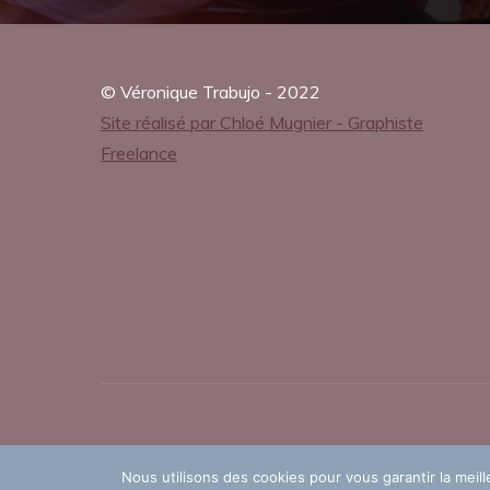
B
© Véronique Trabujo - 2022
,
Site réalisé par Chloé Mugnier - Graphiste
Freelance
P
D
F
Nous utilisons des cookies pour vous garantir la meill