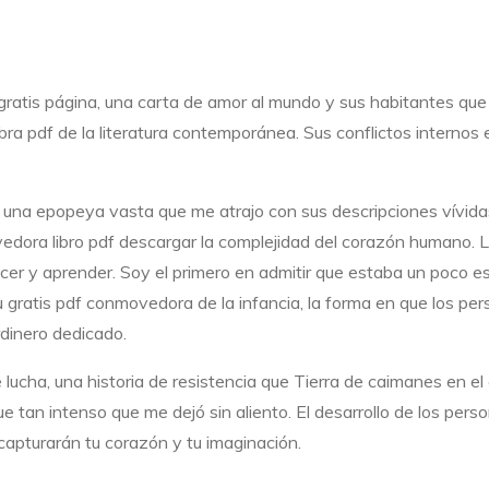
en gratis página, una carta de amor al mundo y sus habitantes qu
ra pdf de la literatura contemporánea. Sus conflictos internos 
, una epopeya vasta que me atrajo con sus descripciones vívid
edora libro pdf descargar la complejidad del corazón humano. Lo
er y aprender. Soy el primero en admitir que estaba un poco es
 gratis pdf conmovedora de la infancia, la forma en que los per
rdinero dedicado.
ucha, una historia de resistencia que Tierra de caimanes en el 
e tan intenso que me dejó sin aliento. El desarrollo de los pers
capturarán tu corazón y tu imaginación.