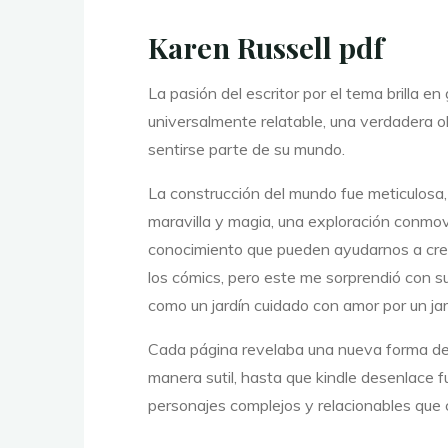
a
Karen Russell pdf
n
La pasión del escritor por el tema brilla 
universalmente relatable, una verdadera ob
e
sentirse parte de su mundo.
La construcción del mundo fue meticulosa
maravilla y magia, una exploración conmov
s
conocimiento que pueden ayudarnos a crec
los cómics, pero este me sorprendió con su
como un jardín cuidado con amor por un ja
–
Cada página revelaba una nueva forma de l
manera sutil, hasta que kindle desenlace fu
personajes complejos y relacionables que 