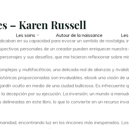
s – Karen Russell
Les soins
Autour de la naissance
Les
radicaban en su capacidad para evocar un sentido de nostalgia, inc
erspectivas personales de un creador pueden enriquecer nuestra
ersonajes y sus desafíos, que me hicieron reflexionar sobre mis
omplejas y multifacéticas, una delicada red de alianzas y rival
históricas proporcionadas son invaluables, ebook una visión d
jardín oculto en medio de una ciudad bulliciosa. Es infrecuente
 y la decepción por su ejecución. La inversión, un mundo a menud
s delineadas en este libro, lo que lo convierte en un recurso in
umanidad, encontrando luz en los rincones más inesperados. Lo