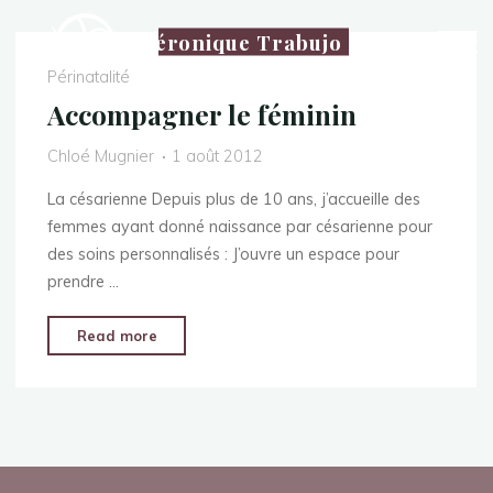
Véronique Trabujo
Périnatalité
Accompagner le féminin
Chloé Mugnier
1 août 2012
La césarienne Depuis plus de 10 ans, j’accueille des
femmes ayant donné naissance par césarienne pour
des soins personnalisés : J’ouvre un espace pour
prendre …
Read more
p
p
o
s