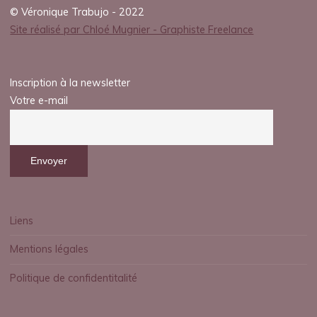
© Véronique Trabujo - 2022
t
Site réalisé par Chloé Mugnier - Graphiste Freelance
-
n
Inscription à la newsletter
Votre e-mail
a
t
a
l
l
Liens
Mentions légales
Politique de confidentitalité