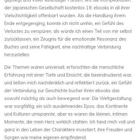
gepflegt und voller lebendiger Farben, wo die Komplexitäten
B
der japanischen Gesellschaft kostenlos 19. ebooks in all ihrer
Vielschichtigkeit offenbart wurden. Als die Handlung ihrem
,
Ende entgegenging, konnte ich nicht umhin, ein Gefühl des
E
Verlustes zu verspüren, als würde ich einen Teil von mir selbst
zurücklassen, ein Zeugnis für die emotionale Resonanz des
-
Buches und seine Fähigkeit, eine nachhaltige Verbindung
herzustellen.
B
Die Themen waren universell, erforschten die menschliche
o
Erfahrung mit einer Tiefe und Einsicht, die beeindruckend war,
o
und ließen mich nachdenklich und reflektiert zurück, ein Gefühl
der Verbindung zur Geschichte bucher ihren ebooks das
k
sowohl mächtig als auch bewegend war. Die Weltgestaltung
war sorgfältig, ein sich ausdehnendes Epos, das Kontinente
)
und Kulturen umspannte, aber es waren die kleinen, intimen
Momente, die mein Herz wirklich stahlen. Ich fand mich voll und
7
ganz in den Leben der Charaktere investiert, ihre Freuden und
OCTOBRE
2025
Sorgen wie meine eigenen empfindend.