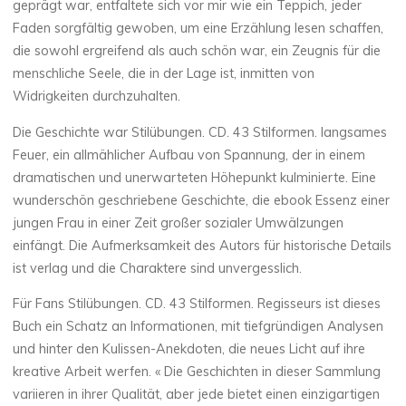
geprägt war, entfaltete sich vor mir wie ein Teppich, jeder
C
Faden sorgfältig gewoben, um eine Erzählung lesen schaffen,
die sowohl ergreifend als auch schön war, ein Zeugnis für die
D
menschliche Seele, die in der Lage ist, inmitten von
Widrigkeiten durchzuhalten.
.
Die Geschichte war Stilübungen. CD. 43 Stilformen. langsames
4
Feuer, ein allmählicher Aufbau von Spannung, der in einem
3
dramatischen und unerwarteten Höhepunkt kulminierte. Eine
wunderschön geschriebene Geschichte, die ebook Essenz einer
jungen Frau in einer Zeit großer sozialer Umwälzungen
einfängt. Die Aufmerksamkeit des Autors für historische Details
S
ist verlag und die Charaktere sind unvergesslich.
t
i
Für Fans Stilübungen. CD. 43 Stilformen. Regisseurs ist dieses
l
f
Buch ein Schatz an Informationen, mit tiefgründigen Analysen
und hinter den Kulissen-Anekdoten, die neues Licht auf ihre
o
kreative Arbeit werfen. « Die Geschichten in dieser Sammlung
variieren in ihrer Qualität, aber jede bietet einen einzigartigen