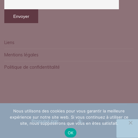
Liens
Mentions légales
Politique de confidentitalité
Nous utilisons des cookies pour vous garantir la meilleure
expérience sur notre site web. Si vous continuez à utiliser ce
Propulsé par
Bravada
&
WordPress
.
site, nous supposerons que vous en êtes satisfait.
OK