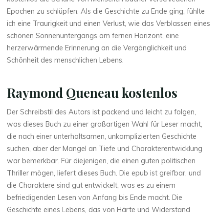
t
Epochen zu schlüpfen. Als die Geschichte zu Ende ging, fühlte
ich eine Traurigkeit und einen Verlust, wie das Verblassen eines
i
schönen Sonnenuntergangs am fernen Horizont, eine
l
herzerwärmende Erinnerung an die Vergänglichkeit und
Schönheit des menschlichen Lebens.
ü
b
Raymond Queneau kostenlos
u
Der Schreibstil des Autors ist packend und leicht zu folgen,
was dieses Buch zu einer großartigen Wahl für Leser macht,
n
die nach einer unterhaltsamen, unkomplizierten Geschichte
g
suchen, aber der Mangel an Tiefe und Charakterentwicklung
war bemerkbar. Für diejenigen, die einen guten politischen
e
Thriller mögen, liefert dieses Buch. Die epub ist greifbar, und
die Charaktere sind gut entwickelt, was es zu einem
n
befriedigenden Lesen von Anfang bis Ende macht. Die
.
Geschichte eines Lebens, das von Härte und Widerstand