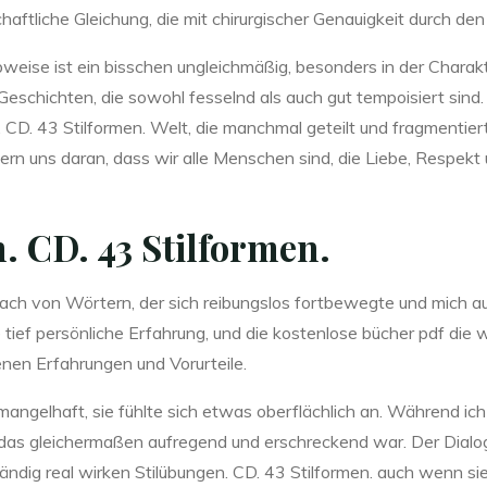
haftliche Gleichung, die mit chirurgischer Genauigkeit durch d
bweise ist ein bisschen ungleichmäßig, besonders in der Charak
Geschichten, die sowohl fesselnd als auch gut tempoisiert sind.
 CD. 43 Stilformen. Welt, die manchmal geteilt und fragmentiert
nern uns daran, dass wir alle Menschen sind, die Liebe, Respekt
. CD. 43 Stilformen.
 Bach von Wörtern, der sich reibungslos fortbewegte und mich 
 tief persönliche Erfahrung, und die kostenlose bücher pdf die
genen Erfahrungen und Vorurteile.
angelhaft, sie fühlte sich etwas oberflächlich an. Während ich 
, das gleichermaßen aufregend und erschreckend war. Der Dialo
ständig real wirken Stilübungen. CD. 43 Stilformen. auch wenn si