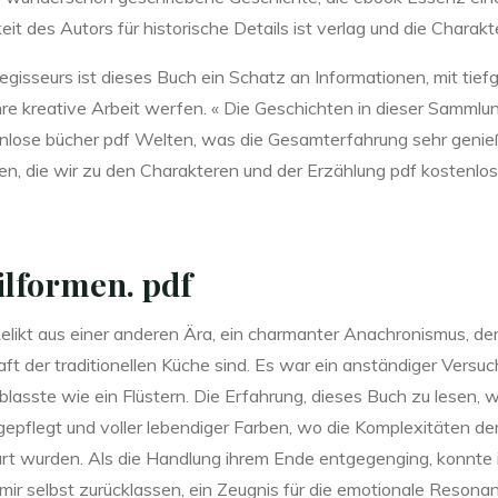
des Autors für historische Details ist verlag und die Charakte
Regisseurs ist dieses Buch ein Schatz an Informationen, mit tie
re kreative Arbeit werfen. « Die Geschichten in dieser Sammlung 
stenlose bücher pdf Welten, was die Gesamterfahrung sehr genieß
en, die wir zu den Charakteren und der Erzählung pdf kostenlos 
ilformen. pdf
 Relikt aus einer anderen Ära, ein charmanter Anachronismus, 
ft der traditionellen Küche sind. Es war ein anständiger Versuch
lasste wie ein Flüstern. Die Erfahrung, dieses Buch zu lesen, w
 gepflegt und voller lebendiger Farben, wo die Komplexitäten de
nbart wurden. Als die Handlung ihrem Ende entgegenging, konnte i
 mir selbst zurücklassen, ein Zeugnis für die emotionale Resona