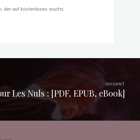
n, der auf kostenloses wuchs.
SUIVANT
our Les Nuls : [PDF, EPUB, eBook]