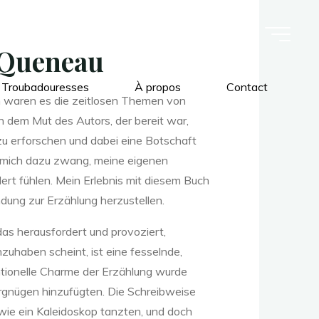
d Queneau
 Troubadouresses
À propos
Contact
och waren es die zeitlosen Themen von
on dem Mut des Autors, der bereit war,
zu erforschen und dabei eine Botschaft
 mich dazu zwang, meine eigenen
ert fühlen. Mein Erlebnis mit diesem Buch
ndung zur Erzählung herzustellen.
as herausfordert und provoziert,
zuhaben scheint, ist eine fesselnde,
entionelle Charme der Erzählung wurde
vergnügen hinzufügten. Die Schreibweise
 wie ein Kaleidoskop tanzten, und doch