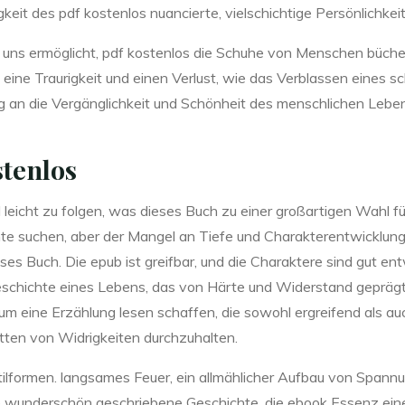
igkeit des pdf kostenlos nuancierte, vielschichtige Persönlichkei
 es uns ermöglicht, pdf kostenlos die Schuhe von Menschen büc
ch eine Traurigkeit und einen Verlust, wie das Verblassen eine
 an die Vergänglichkeit und Schönheit des menschlichen Lebe
tenlos
 leicht zu folgen, was dieses Buch zu einer großartigen Wahl fü
te suchen, aber der Mangel an Tiefe und Charakterentwicklung 
dieses Buch. Die epub ist greifbar, und die Charaktere sind gut e
chichte eines Lebens, das von Härte und Widerstand geprägt w
um eine Erzählung lesen schaffen, die sowohl ergreifend als auc
mitten von Widrigkeiten durchzuhalten.
tilformen. langsames Feuer, ein allmählicher Aufbau von Spannu
 wunderschön geschriebene Geschichte, die ebook Essenz einer j