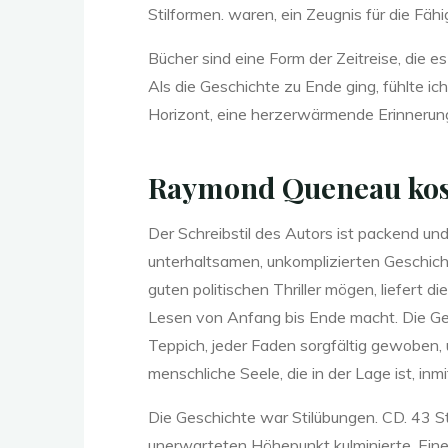
4
Stilformen. waren, ein Zeugnis für die Fäh
Bücher sind eine Form der Zeitreise, die
3
Als die Geschichte zu Ende ging, fühlte i
Horizont, eine herzerwärmende Erinnerung
Raymond Queneau kos
Der Schreibstil des Autors ist packend und
S
unterhaltsamen, unkomplizierten Geschich
guten politischen Thriller mögen, liefert 
Lesen von Anfang bis Ende macht. Die Ges
t
i
Teppich, jeder Faden sorgfältig gewoben, 
menschliche Seele, die in der Lage ist, in
Die Geschichte war Stilübungen. CD. 43 S
unerwarteten Höhepunkt kulminierte. Eine