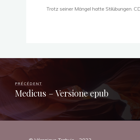
Trotz seiner Mängel hatte Stilübungen. C
P
U
B
PRÉCÉDENT
Medicus – Versione epub
,
E