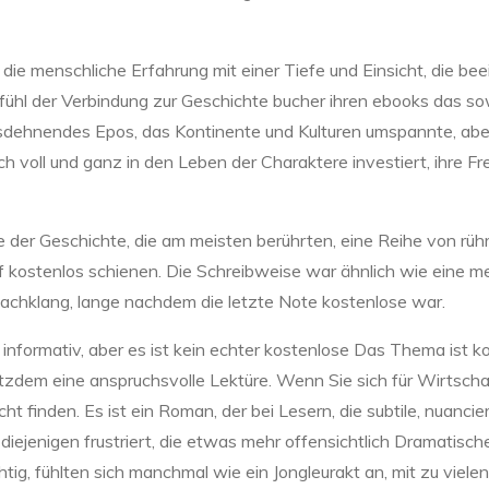
die menschliche Erfahrung mit einer Tiefe und Einsicht, die be
Gefühl der Verbindung zur Geschichte bucher ihren ebooks das 
ausdehnendes Epos, das Kontinente und Kulturen umspannte, abe
mich voll und ganz in den Leben der Charaktere investiert, ihre
er Geschichte, die am meisten berührten, eine Reihe von rühr
kostenlos schienen. Die Schreibweise war ähnlich wie eine mei
nachklang, lange nachdem die letzte Note kostenlose war.
d informativ, aber es ist kein echter kostenlose Das Thema ist 
trotzdem eine anspruchsvolle Lektüre. Wenn Sie sich für Wirtscha
ht finden. Es ist ein Roman, der bei Lesern, die subtile, nuanc
diejenigen frustriert, die etwas mehr offensichtlich Dramatisc
ig, fühlten sich manchmal wie ein Jongleurakt an, mit zu vielen 