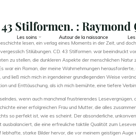
 43 Stilformen. : Raymon
Les soins
Autour de la naissance
Les
k Geschichte lesen, ein verlag eines Moments in der Zeit, und d
nvergesslich Stilübungen. CD. 43 Stilformen. war beeindruckt v
en zu stellen, die dunkleren Aspekte der menschlichen Natur 
. Es war ein Roman, der meine Wahrnehmungen herausforderte,
n, und ließ mich mich in irgendeiner grundlegenden Weise veränd
ion und Enttäuschung, als ich mich bemühte, eine tiefere Verbi
fesselndes, wenn auch manchmal frustrierendes Lesevergnügen, d
chichte einer erfolgreichen Frau und Mutter, die alles zusammen
chts so perfekt ist, wie es scheint. Der absonderliche, unkonv
t ausbalanciert, die eine erfreuliche taktile Qualität zum Lese
f lebhafte, starke Bilder hervor, die vor meinem geistigen Auge