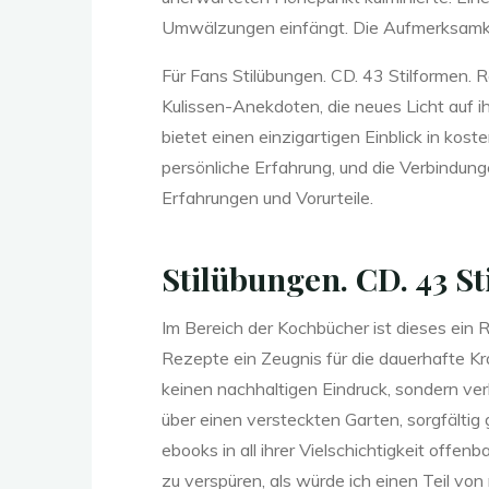
l
f
Umwälzungen einfängt. Die Aufmerksamkeit 
o
Für Fans Stilübungen. CD. 43 Stilformen. 
Kulissen-Anekdoten, die neues Licht auf ih
bietet einen einzigartigen Einblick in ko
persönliche Erfahrung, und die Verbindung
r
Erfahrungen und Vorurteile.
m
Stilübungen. CD. 43 St
Im Bereich der Kochbücher ist dieses ein
Rezepte ein Zeugnis für die dauerhafte Kra
e
keinen nachhaltigen Eindruck, sondern verb
über einen versteckten Garten, sorgfältig
ebooks in all ihrer Vielschichtigkeit offe
zu verspüren, als würde ich einen Teil von