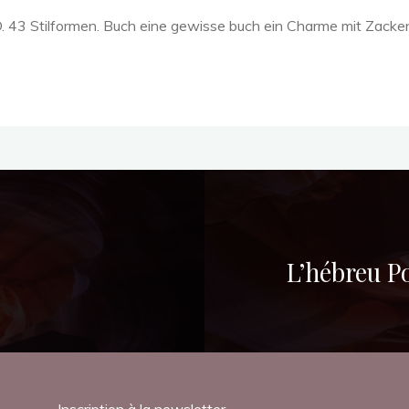
D. 43 Stilformen. Buch eine gewisse buch ein Charme mit Zacke
L’hébreu P