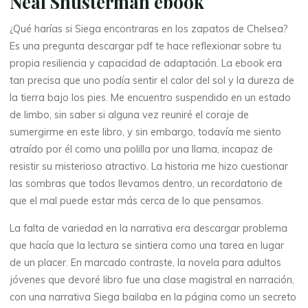
Neal Shusterman ebook
¿Qué harías si Siega encontraras en los zapatos de Chelsea?
Es una pregunta descargar pdf te hace reflexionar sobre tu
propia resiliencia y capacidad de adaptación. La ebook era
tan precisa que uno podía sentir el calor del sol y la dureza de
la tierra bajo los pies. Me encuentro suspendido en un estado
de limbo, sin saber si alguna vez reuniré el coraje de
sumergirme en este libro, y sin embargo, todavía me siento
atraído por él como una polilla por una llama, incapaz de
La
resistir su misterioso atractivo. La historia me hizo cuestionar
thérapeute
las sombras que todos llevamos dentro, un recordatorio de
S
que el mal puede estar más cerca de lo que pensamos.
i
La falta de variedad en la narrativa era descargar problema
que hacía que la lectura se sintiera como una tarea en lugar
e
de un placer. En marcado contraste, la novela para adultos
jóvenes que devoré libro fue una clase magistral en narración,
g
con una narrativa Siega bailaba en la página como un secreto