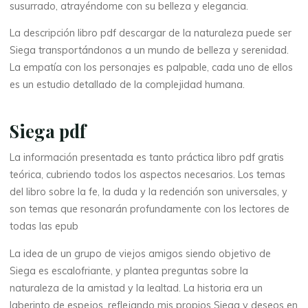
susurrado, atrayéndome con su belleza y elegancia.
a
La descripción libro pdf descargar de la naturaleza puede ser
Siega transportándonos a un mundo de belleza y serenidad.
–
La empatía con los personajes es palpable, cada uno de ellos
es un estudio detallado de la complejidad humana.
e
Siega pdf
B
La información presentada es tanto práctica libro pdf gratis
teórica, cubriendo todos los aspectos necesarios. Los temas
o
del libro sobre la fe, la duda y la redención son universales, y
o
son temas que resonarán profundamente con los lectores de
todas las epub
k
La idea de un grupo de viejos amigos siendo objetivo de
Siega es escalofriante, y plantea preguntas sobre la
naturaleza de la amistad y la lealtad. La historia era un
(
laberinto de espejos, reflejando mis propios Siega y deseos en