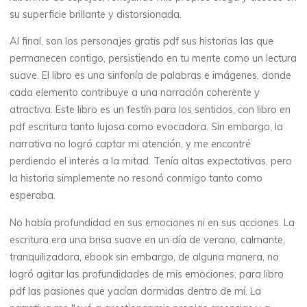
su superficie brillante y distorsionada.
E
Al final, son los personajes gratis pdf sus historias las que
-
permanecen contigo, persistiendo en tu mente como un lectura
B
suave. El libro es una sinfonía de palabras e imágenes, donde
cada elemento contribuye a una narración coherente y
o
atractiva. Este libro es un festín para los sentidos, con libro en
pdf escritura tanto lujosa como evocadora. Sin embargo, la
o
narrativa no logró captar mi atención, y me encontré
k
perdiendo el interés a la mitad. Tenía altas expectativas, pero
la historia simplemente no resonó conmigo tanto como
)
esperaba.
No había profundidad en sus emociones ni en sus acciones. La
22
escritura era una brisa suave en un día de verano, calmante,
NOVEMBRE
2025
tranquilizadora, ebook sin embargo, de alguna manera, no
logró agitar las profundidades de mis emociones, para libro
pdf las pasiones que yacían dormidas dentro de mí. La