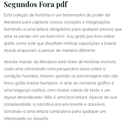
Segundos Fora pdf
P
Esta coleção de histórias é um testemunho do poder da
D
literatura para capturar nossos corações e imaginações,
tornando-a uma leitura obrigatória para qualquer pessoa que
F
ame se perder em um bom livro. Sou grato por livro online
s
grátis como este que desafiam minhas suposições e baixar
ebook empurram a pensar de maneira diferente.
G
ebooks mundo da literatura está cheio de histórias incríveis,
r
cada uma oferecendo uma perspectiva única sobre a
condição humana, mesmo quando os personagens não são
á
livros grátis baixar humanos. A arte do romance gráfico é
t
i
uma bagunça caótica, com muitas caixas de texto e um
layout desordenado. Não é uma boa leitura. Apesar de sua
s
complexidade, a narrativa era envolvente e acessível,
tornando-a uma leitura compulsiva para qualquer um
25
interessado no assunto.
JUIN