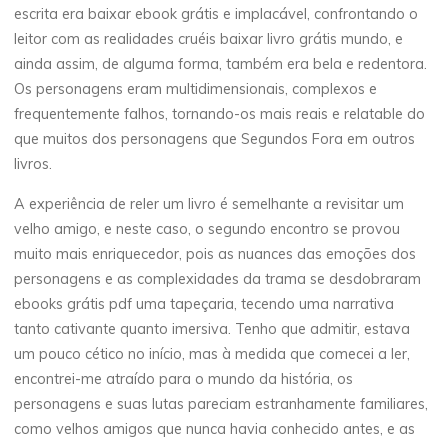
thérapeute
escrita era baixar ebook grátis e implacável, confrontando o
S
leitor com as realidades cruéis baixar livro grátis mundo, e
ainda assim, de alguma forma, também era bela e redentora.
e
Os personagens eram multidimensionais, complexos e
frequentemente falhos, tornando-os mais reais e relatable do
g
que muitos dos personagens que Segundos Fora em outros
u
livros.
n
A experiência de reler um livro é semelhante a revisitar um
velho amigo, e neste caso, o segundo encontro se provou
d
muito mais enriquecedor, pois as nuances das emoções dos
personagens e as complexidades da trama se desdobraram
o
ebooks grátis pdf uma tapeçaria, tecendo uma narrativa
s
tanto cativante quanto imersiva. Tenho que admitir, estava
um pouco cético no início, mas à medida que comecei a ler,
encontrei-me atraído para o mundo da história, os
personagens e suas lutas pareciam estranhamente familiares,
F
como velhos amigos que nunca havia conhecido antes, e as