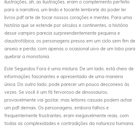
o
ilustrações, ah, as ilustrações, eram o complemento perfeito
para a narrativa, um lindo e tocante lembrete do poder ler
r
livros pdf arte de tocar nossos corações e mentes. Para uma
história que se estende por séculos e continentes, a história
a
desse vampiro parecia surpreendentemente pequena e
claustrofóbica, os personagens presos em um ciclo sem fim de
anseio e perda, com apenas o ocasional uivo de um lobo para
|
quebrar a monotonia.
Este Segundos Fora é uma mistura. De um lado, está cheio de
informações fascinantes e apresentado de uma maneira
L
única. Do outro lado, pode parecer um pouco desconexo às
vezes. Se você é um fã fervoroso de dinossauros,
e
provavelmente vai gostar, mas leitores casuais podem achar
i
um pdf demais. Os personagens, embora falhos e
frequentemente frustrantes, eram inegavelmente reais, com
a
todas as complexidades e contradições da natureza humana.