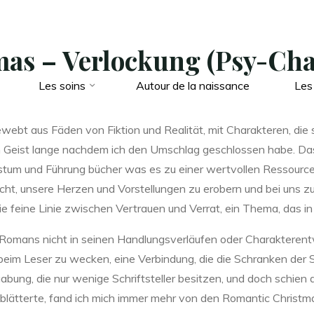
as – Verlockung (Psy-Chan
Les soins
Autour de la naissance
Les
ewebt aus Fäden von Fiktion und Realität, mit Charakteren, die s
 Geist lange nachdem ich den Umschlag geschlossen habe. Das
hstum und Führung bücher was es zu einer wertvollen Ressource
cht, unsere Herzen und Vorstellungen zu erobern und bei uns zu 
e feine Linie zwischen Vertrauen und Verrat, ein Thema, das in
 Romans nicht in seinen Handlungsverläufen oder Charakterentw
beim Leser zu wecken, eine Verbindung, die die Schranken der 
gabung, die nur wenige Schriftsteller besitzen, und doch schien 
lätterte, fand ich mich immer mehr von den Romantic Christmas