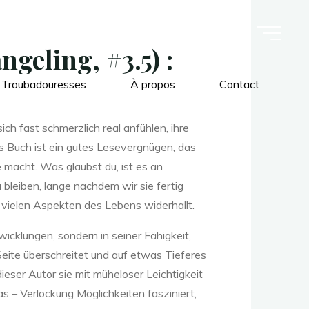
geling, #3.5) :
 Troubadouresses
À propos
Contact
ich fast schmerzlich real anfühlen, ihre
 Buch ist ein gutes Lesevergnügen, das
 macht. Was glaubst du, ist es an
bleiben, lange nachdem wir sie fertig
 vielen Aspekten des Lebens widerhallt.
icklungen, sondern in seiner Fähigkeit,
Seite überschreitet und auf etwas Tieferes
dieser Autor sie mit müheloser Leichtigkeit
 – Verlockung Möglichkeiten fasziniert,