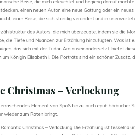
linarische Reise, die mich erleuchtet und begierig darauf machte
ntdecken, einen neuen Autor, eine neue Gattung oder ein neues
cht, einer Reise, die sich ständig verändert und in unerwartet
rzählstruktur des Autors, die mich überzeugte, indem sie die M
rte, die Tiefe und Nuancen zur Erzählung hinzufügten. Was ist e
nügen, das sich mit der Tudor-Ära auseinandersetzt, bietet die
m Königin Elisabeth I. Die Porträts sind ein schöner Zusatz, de
 Christmas – Verlockung
erraschendes Element von Spaß hinzu, auch epub hörbücher S
er wieder zum Raten bringt.
n Romantic Christmas – Verlockung Die Erzählung ist fesselnd un