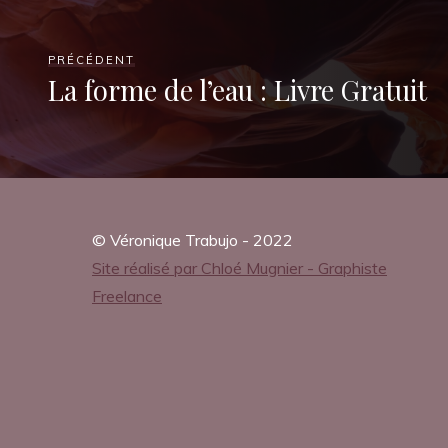
m
PRÉCÉDENT
La forme de l’eau : Livre Gratuit
p
l
e
t
© Véronique Trabujo - 2022
Site réalisé par Chloé Mugnier - Graphiste
t
a
Freelance
u