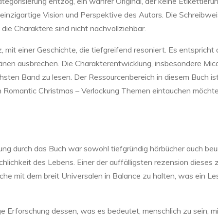
ategorisierung entzog, ein wahrer Original, der keine Etikettie
einzigartige Vision und Perspektive des Autors. Die Schreibweise
 die Charaktere sind nicht nachvollziehbar.
t einer Geschichte, die tiefgreifend resoniert. Es entspricht 
Tränen ausbrechen. Die Charakterentwicklung, insbesondere Mi
ächsten Band zu lesen. Der Ressourcenbereich in diesem Buch ist
en Romantic Christmas – Verlockung Themen eintauchen möchte
ng durch das Buch war sowohl tiefgründig hörbücher auch beun
chlichkeit des Lebens. Einer der auffälligsten rezension diese
he mit dem breit Universalen in Balance zu halten, was ein Les
e Erforschung dessen, was es bedeutet, menschlich zu sein, m