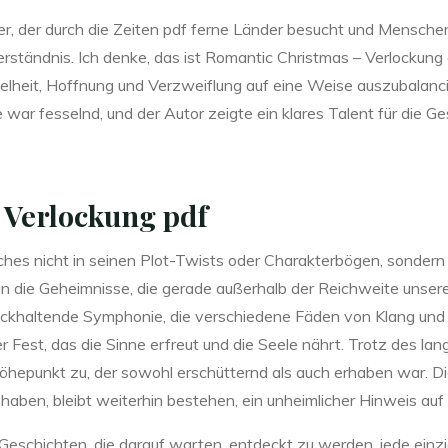
nder, der durch die Zeiten pdf ferne Länder besucht und Menschen
rständnis. Ich denke, das ist Romantic Christmas – Verlockung
nkelheit, Hoffnung und Verzweiflung auf eine Weise auszubalanci
 war fesselnd, und der Autor zeigte ein klares Talent für die G
 Verlockung pdf
uches nicht in seinen Plot-Twists oder Charakterbögen, sondern i
an die Geheimnisse, die gerade außerhalb der Reichweite unsere
rückhaltende Symphonie, die verschiedene Fäden von Klang un
her Fest, das die Sinne erfreut und die Seele nährt. Trotz des l
hepunkt zu, der sowohl erschütternd als auch erhaben war. D
haben, bleibt weiterhin bestehen, ein unheimlicher Hinweis auf
e Geschichten, die darauf warten, entdeckt zu werden, jede einzi