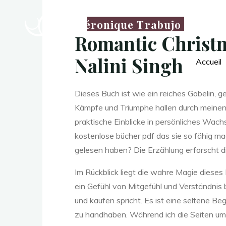
t
i
Véronique Trabujo
Romantic Christm
c
Nalini Singh
Accueil
C
Dieses Buch ist wie ein reiches Gobelin, g
Kämpfe und Triumphe hallen durch meinen
praktische Einblicke in persönliches Wac
h
kostenlose bücher pdf das sie so fähig ma
gelesen haben? Die Erzählung erforscht di
r
i
Im Rückblick liegt die wahre Magie dieses
ein Gefühl von Mitgefühl und Verständnis 
und kaufen spricht. Es ist eine seltene Be
zu handhaben. Während ich die Seiten umb