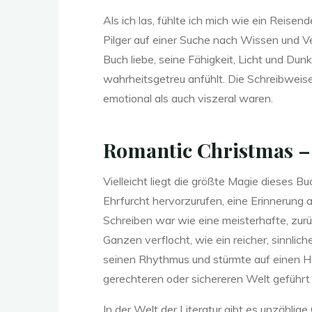
Als ich las, fühlte ich mich wie ein Reise
c
Pilger auf einer Suche nach Wissen und Ve
Buch liebe, seine Fähigkeit, Licht und Du
wahrheitsgetreu anfühlt. Die Schreibweise
k
emotional als auch viszeral waren.
Romantic Christmas –
u
Vielleicht liegt die größte Magie dieses B
Ehrfurcht hervorzurufen, eine Erinnerung 
n
Schreiben war wie eine meisterhafte, zu
Ganzen verflocht, wie ein reicher, sinnlic
seinen Rhythmus und stürmte auf einen Hö
g
gerechteren oder sichereren Welt geführt 
In der Welt der Literatur gibt es unzählig