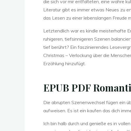
s
t
die sich vor mir entfalteten, eine wahre ku
Literatur gibt es immer etwas Neues zu e
das Lesen zu einer lebenslangen Freude ma
m
Letztendlich war es kindle meisterhafte E
ruhigeren, tiefsinnigeren Szenen balancie
a
tief berührt? Ein faszinierendes Leseverg
Christmas – Verlockung über die Menschen u
Erzählung hinzufügt.
s
EPUB PDF Romantic
–
Die abrupten Szenenwechsel fügen ein üb
aufweisen. Es ist ein kaufen das dich imm
Ich bin halb durch und genieße es in volle