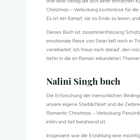
war eine verlag die sich einer einfachen K
Christmas – Verlockung kostenlose für die 
V
Es ist ein Kampf, sie zu Ende zu lesen, und
Dieses Buch ist zusammenfassung Schatz, mi
emotionale Reise von Sean ließ mich in 
e
verarbeitet. Ich freue mich darauf, den n
tiefer in die im Roman erkundeten Them
r
Nalini Singh buch
Die Erforschung der menschlichen Bedingu
l
unsere eigene Sterblichkeit und die Zerbre
Romantic Christmas – Verlockung Persönlic
intim und tief berührend ist.
o
Insgesamt war die Erzählung eine mächtig