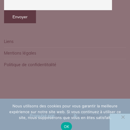
Liens
Mentions légales
Politique de confidentitalité
Nous utilisons des cookies pour vous garantir la meilleure
expérience sur notre site web. Si vous continuez à utiliser ce
Propulsé par
Bravada
&
WordPress
.
site, nous supposerons que vous en êtes satisfait.
OK