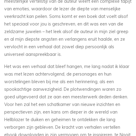
meesterlijke vertelstijl van de auteur weeft een complexe tapijt
van emoties, waardoor de lezer de diepte van menselijke
veerkracht kan peilen. Soms komt er een boek dat voelt alsof
het speciaal voor jou is geschreven, en dit was een van die
zeldzame juwelen – het leek alsof de auteur in mijn ziel greep
en al mijn diepste angsten en verlangens eruit haalde, en ze
vervlocht in een verhaal dat zowel diep persoonlijk als
universeel aanspreekbaar is.
Het was een verhaal dat bleef hangen, me lang nadat ik klaar
was met lezen achtervolgend, de personages en hun
worstelingen bleven bij me als een herinnering, als een
spookachtige aanwezigheid. De plotwendingen waren zo
goed uitgevoerd dat ze aan een meesterwerk deden denken.
Voor hen zal het een schatkamer van nieuwe inzichten en
perspectieven zijn, een kans om dieper in de wereld van
Hellblazer te duiken en geheimen te ontdekken die lang
verborgen zijn gebleven. De kracht van verhalen vertellen
ebook downloaden in zijn vermogen om te inspireren, te Nooit