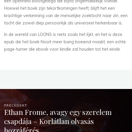
een openheid blootgelegd die bijna ongemakkelijk voelde.
Hoewel het boek zijn tekortkomingen heeft, blijft het een
krachtige verkenning van de menselijke zoektocht naar zin, een
tocht die zowel diep persoonlijk als universeel herkenbaar is.
In de wereld van LOONS is niets zoals het lijkt, en het is deze
epub die het boek Nooit meer bang boeiend maakt, een echte
page-turner die ebook voor kindle zal houden tot het einde.
PRÉCÉDENT
Ethan Frome, avagy egy szerelem
csapdája – Korlátlan olvasás
hozzáférés