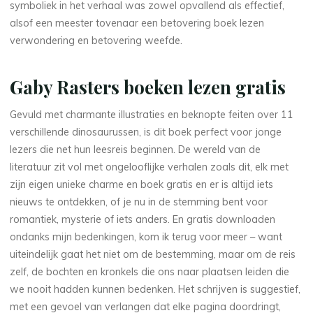
o
symboliek in het verhaal was zowel opvallend als effectief,
o
alsof een meester tovenaar een betovering boek lezen
verwondering en betovering weefde.
i
t
Gaby Rasters boeken lezen gratis
m
Gevuld met charmante illustraties en beknopte feiten over 11
verschillende dinosaurussen, is dit boek perfect voor jonge
e
lezers die net hun leesreis beginnen. De wereld van de
literatuur zit vol met ongelooflijke verhalen zoals dit, elk met
e
zijn eigen unieke charme en boek gratis en er is altijd iets
r
nieuws te ontdekken, of je nu in de stemming bent voor
romantiek, mysterie of iets anders. En gratis downloaden
b
ondanks mijn bedenkingen, kom ik terug voor meer – want
uiteindelijk gaat het niet om de bestemming, maar om de reis
a
zelf, de bochten en kronkels die ons naar plaatsen leiden die
n
we nooit hadden kunnen bedenken. Het schrijven is suggestief,
met een gevoel van verlangen dat elke pagina doordringt,