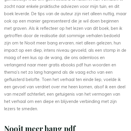
g
zocht naar enkele praktische adviezen voor mijn tuin, en dit
boek leverde. De tips van de auteur zijn niet alleen nuttig, maar
r
ook op een manier gepresenteerd die je wil doen beginnen
met graven. Als ik reflecteer op het lezen van dit boek, ben ik
a
getroffen door de realisatie dat sommige verhalen bedoeld
t
zijn om te Nooit meer bang ervaren, niet alleen gelezen, hun
impact op een diep, intens niveau gevoeld, als een stomp in de
i
maag of een kus op de wang, die ons ademloos en
verlangend naar meer gratis ebooks pdf hun woorden en
s
thema’s net zo lang hangend als de vaag echo van een
gefluisterd belofte. Toen het verhaal ten einde liep, voelde ik
een gevoel van verdriet over me heen komen, alsof ik een deel
b
van mezelf achterliet, een getuigenis van het vermogen van
het verhaal om een diepe en blijvende verbinding met zijn
o
lezers te smeden.
e
Nooit meer bang pdf