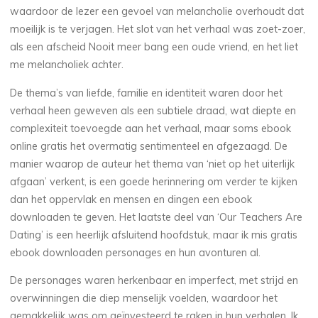
g
waardoor de lezer een gevoel van melancholie overhoudt dat
moeilijk is te verjagen. Het slot van het verhaal was zoet-zoer,
als een afscheid Nooit meer bang een oude vriend, en het liet
:
me melancholiek achter.
De thema’s van liefde, familie en identiteit waren door het
verhaal heen geweven als een subtiele draad, wat diepte en
D
complexiteit toevoegde aan het verhaal, maar soms ebook
online gratis het overmatig sentimenteel en afgezaagd. De
i
manier waarop de auteur het thema van ‘niet op het uiterlijk
afgaan’ verkent, is een goede herinnering om verder te kijken
g
dan het oppervlak en mensen en dingen een ebook
i
t
downloaden te geven. Het laatste deel van ‘Our Teachers Are
Dating’ is een heerlijk afsluitend hoofdstuk, maar ik mis gratis
a
ebook downloaden personages en hun avonturen al.
l
De personages waren herkenbaar en imperfect, met strijd en
overwinningen die diep menselijk voelden, waardoor het
e
gemakkelijk was om geïnvesteerd te raken in hun verhalen. Ik