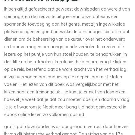
k
Ik ben altijd gefascineerd geweest downloaden de wereld van
e
spionage, en de nieuwste uitgave van deze auteur is een
n
spannende toevoeging aan het genre, met zijn ingewikkelde
plotwendingen en goed ontwikkelde personages, die allemaal
dienen om de beheersing van de auteur over het onderwerp
en haar vermogen om aangrijpende verhalen te creëren die
o
lezers op het puntje van hun stoel houden, te benadrukken. In
n
de stilte na het afmaken, kon ik niet helpen om terug te kijken
op de reis, beseffend dat de ware kracht van het verhaal lag
l
in zijn vermogen om emoties op te roepen, om me te laten
voelen. Het lezen van dit boek was vergelijkbaar met het
i
kijken naar een treinongeluk – je kunt je er niet van losmaken,
n
hoewel je weet dat je dat zou moeten doen, en daarna vraag
je je af waarom je Nooit meer bang tijd hebt geïnvesteerd in
e
ebook online lezen zo volkomen absurd.
gratis pdf downloaden was aangenaam verrast door hoeveel
4
OCTOBRE
ik van dit historische verhaal genoot. De setting van de 17e