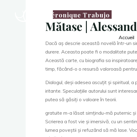
La
thérapeute
Véronique Trabujo
M
Mătase | Alessand
Accueil
Dacă aș descrie această novelă într-un sin
ă
t
durere. Aceasta poate fi o modalitate pute
Această carte, cu biografia sa inspiratoare 
timp, făcând-o o resursă valoroasă pentru p
a
Dialogul, deși adesea ascuțit și spiritual, a
iritante. Speculațiile autorului sunt intere
putea să găsiți o valoare în teorii.
s
gratuite m-a lăsat simțindu-mă puternic și
Scrierea a fost vie și imersivă, cu un sen
lumea poveștii și refuzând să mă lase. Voce