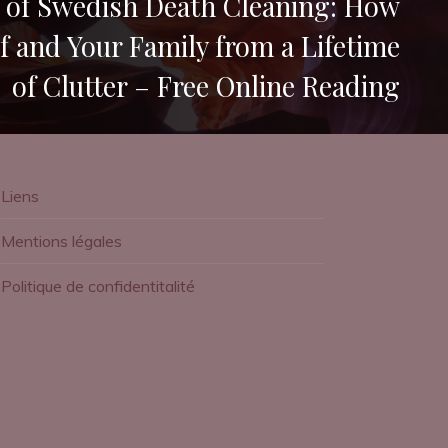
t of Swedish Death Cleaning: How
lf and Your Family from a Lifetime
of Clutter – Free Online Reading
Liens
Mentions légales
Politique de confidentitalité