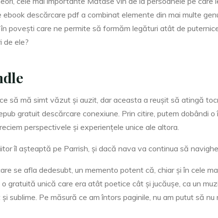
neori, cele mai importante Mătase vin de la persoanele pe care 
te ebook descărcare pdf a combinat elemente din mai multe genur
te în povești care ne permite să formăm legături atât de puternic
ri de ele?
ndle
 să mă simt văzut și auzit, dar aceasta a reușit să atingă tocm
pub gratuit descărcare conexiune. Prin citire, putem dobândi o î
reciem perspectivele și experiențele unice ale altora.
itor îl așteaptă pe Parrish, și dacă nava va continua să navig
care se afla dedesubt, un memento potent că, chiar și în cele ma
 o gratuită unică care era atât poetice cât și jucăușe, ca un mu
 și sublime. Pe măsură ce am întors paginile, nu am putut să nu