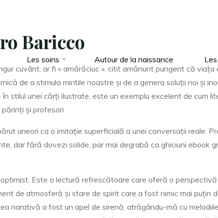
ro Baricco
Les soins
Autour de la naissance
Les
gur cuvânt, ar fi « amărăciuc », citit amănunt pungent că viața 
rnică de a stimula mintile noastre și de a genera soluții noi și 
în stilul unei cărți ilustrate, este un exemplu excelent de cum lit
ărinți și profesori.
 părut uneori ca o imitație superficială a unei conversații reale. 
sante, dar fără dovezi solide, par mai degrabă ca ghiciuni ebook gr
 optimist. Este o lectură refrescătoare care oferă o perspectivă
timent de atmosferă și stare de spirit care a fost nimic mai puț
a narativă a fost un apel de sirenă, atrăgându-mă cu melodiile sa