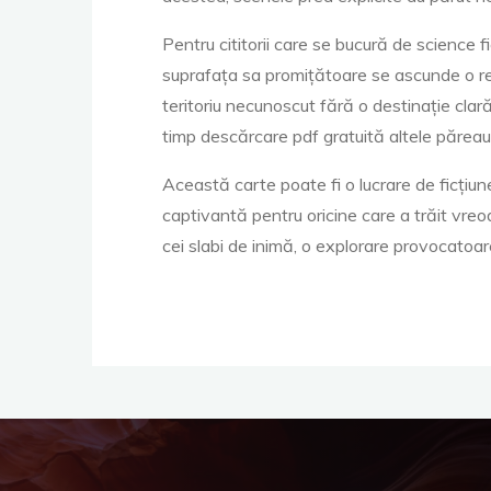
a
Pentru cititorii care se bucură de science f
suprafața sa promițătoare se ascunde o reț
teritoriu necunoscut fără o destinație clar
b
timp descărcare pdf gratuită altele păreau c
Această carte poate fi o lucrare de ficțiun
o
captivantă pentru oricine care a trăit vre
cei slabi de inimă, o explorare provocatoare
n
a