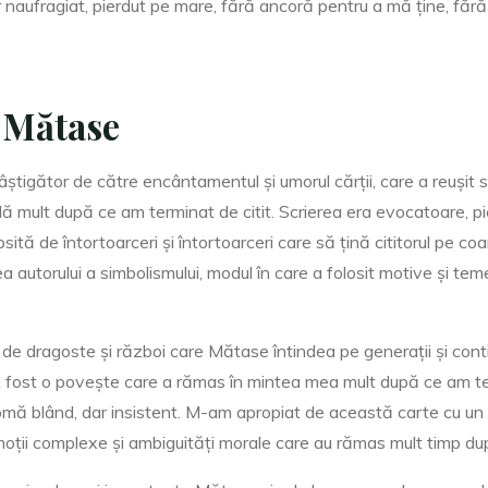
 naufragiat, pierdut pe mare, fără ancoră pentru a mă ține, fă
 Mătase
câștigător de către encântamentul și umorul cărții, care a reuși
lă mult după ce am terminat de citit. Scrierea era evocatoare, pi
ipsită de întortoarceri și întortoarceri care să țină cititorul pe
rea autorului a simbolismului, modul în care a folosit motive și t
e dragoste și război care Mătase întindea pe generații și cont
. A fost o povește care a rămas în mintea mea mult după ce am te
ă blând, dar insistent. M-am apropiat de această carte cu un 
moții complexe și ambiguități morale care au rămas mult timp du