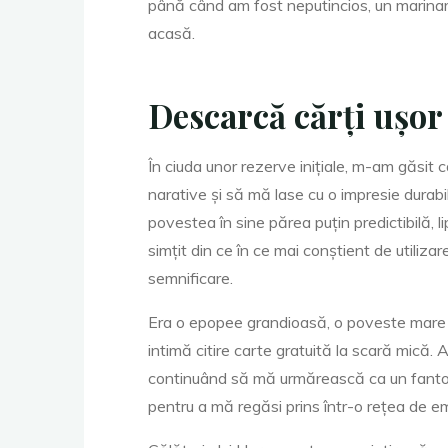
e
până când am fost neputincios, un marinar
acasă.
:
Descarcă cărți ușor
În ciuda unor rezerve inițiale, m-am găsit 
narative și să mă lase cu o impresie durabi
povestea în sine părea puțin predictibilă, l
L
simțit din ce în ce mai conștient de utiliza
semnificare.
e
Era o epopee grandioasă, o poveste mare d
intimă citire carte gratuită la scară mică
continuând să mă urmărească ca un fantom
c
pentru a mă regăsi prins într-o rețea de e