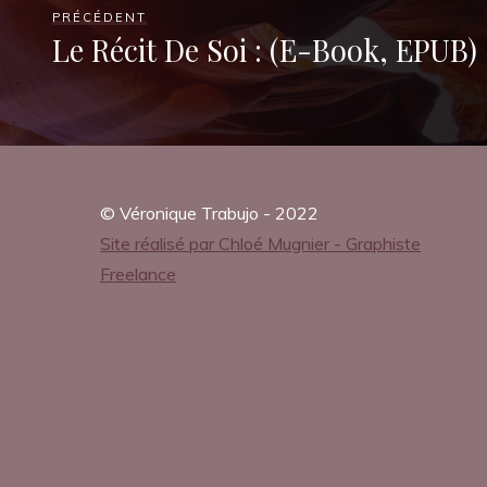
m
PRÉCÉDENT
Le Récit De Soi : (E-Book, EPUB)
e
n
© Véronique Trabujo - 2022
Site réalisé par Chloé Mugnier - Graphiste
Freelance
t
26
SEPTEMBRE
2025