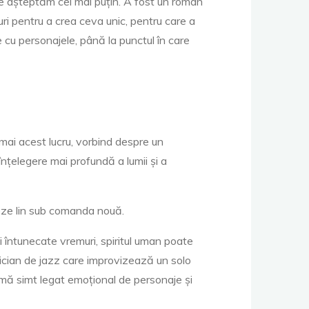
le așteptăm cel mai puțin. A fost un roman
i pentru a crea ceva unic, pentru care a
e cu personajele, până la punctul în care
ai acest lucru, vorbind despre un
nțelegere mai profundă a lumii și a
heze lin sub comanda nouă.
i întunecate vremuri, spiritul uman poate
zician de jazz care improvizează un solo
 mă simt legat emoțional de personaje și