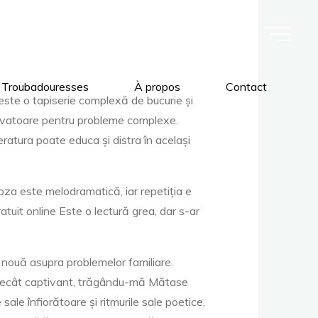
 Troubadouresses
À propos
Contact
este o tapiserie complexă de bucurie și
inovatoare pentru probleme complexe.
eratura poate educa și distra în același
Proza este melodramatică, iar repetiția e
atuit online Este o lectură grea, dar s-ar
 nouă asupra problemelor familiare.
in decât captivant, trăgându-mă Mătase
le înfiorătoare și ritmurile sale poetice,