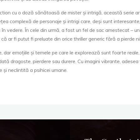
iction cu o doză sănătoasă de mister și intrigă, această serie ar
ea complexă de personaje și intrigi care, deși sunt interesante,
ă în vedere. În cele din urmă, a fost un fel de sac amestecat – un
ă ar fi putut fi preluate din orice thriller generic fără a pierde 
e, dar emoțiile și temele pe care le explorează sunt foarte reale,
odată dragoste, pierdere sau durere. Cu imagini vibrante, adesea
 și neclintită a psihicei umane.