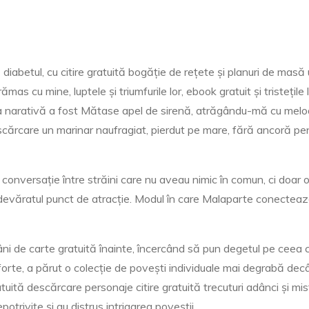
iabetul, cu citire gratuită bogăție de rețete și planuri de masă u
mas cu mine, luptele și triumfurile lor, ebook gratuit și tristețile
ea narativă a fost Mătase apel de sirenă, atrăgându-mă cu melodiil
cărcare un marinar naufragiat, pierdut pe mare, fără ancoră pen
 conversație între străini care nu aveau nimic în comun, ci doar
adevăratul punct de atracție. Modul în care Malaparte conecteaz
 de carte gratuită înainte, încercând să pun degetul pe ceea c
 forte, a părut o colecție de povești individuale mai degrabă de
tuită descărcare personaje citire gratuită trecuturi adânci și mi
otrivite și au distrus intrigarea poveștii.