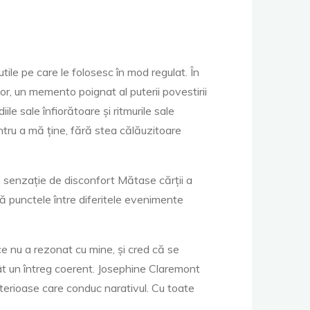
tile pe care le folosesc în mod regulat. În
 lor, un memento poignat al puterii povestirii
e sale înfiorătoare și ritmurile sale
tru a mă ține, fără stea călăuzitoare
 o senzație de disconfort Mătase cărții a
ă punctele între diferitele evenimente
e nu a rezonat cu mine, și cred că se
cât un întreg coerent. Josephine Claremont
sterioase care conduc narativul. Cu toate