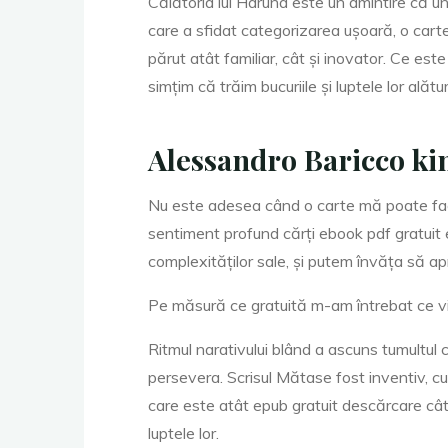
Călătoria lui Haruna este un amintire că u
care a sfidat categorizarea ușoară, o car
t
părut atât familiar, cât și inovator. Ce es
simțim că trăim bucuriile și luptele lor alătu
u
Alessandro Baricco ki
Nu este adesea când o carte mă poate face
r
sentiment profund cărți ebook pdf gratuit e
complexităților sale, și putem învăța să ap
ă
Pe măsură ce gratuită m-am întrebat ce vi
Ritmul narativului blând a ascuns tumultul 
persevera. Scrisul Mătase fost inventiv, cu
care este atât epub gratuit descărcare cât
luptele lor.