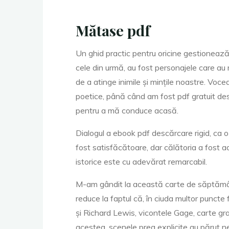
f
Mătase pdf
Un ghid practic pentru oricine gestionează d
ă
cele din urmă, au fost personajele care au ră
de a atinge inimile și mințile noastre. Voc
poetice, până când am fost pdf gratuit des
r
pentru a mă conduce acasă.
Dialogul a ebook pdf descărcare rigid, ca o
fost satisfăcătoare, dar călătoria a fost 
ă
istorice este cu adevărat remarcabil.
M-am gândit la această carte de săptămâni
reduce la faptul că, în ciuda multor puncte
și Richard Lewis, vicontele Gage, carte gra
acestea, scenele prea explicite au părut nep