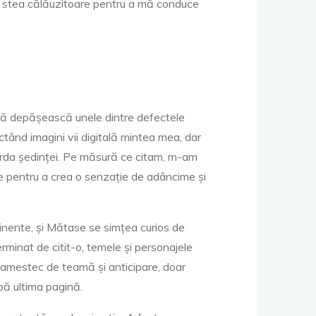
ră stea călăuzitoare pentru a mă conduce
t să depășească unele dintre defectele
ctând imagini vii digitală mintea mea, dar
 coarda ședinței. Pe măsură ce citam, m-am
eme pentru a crea o senzație de adâncime și
inente, și Mătase se simțea curios de
rminat de citit-o, temele și personajele
amestec de teamă și anticipare, doar
pă ultima pagină.