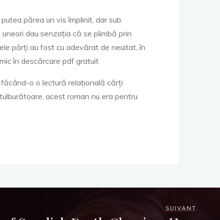
 putea părea un vis împlinit, dar sub
 uneori dau senzația că se plimbă prin
ele părți au fost cu adevărat de neuitat, în
nimic în descărcare pdf gratuit
 făcând-o o lectură relațională cărți
 tulburătoare, acest roman nu era pentru
SUIVANT