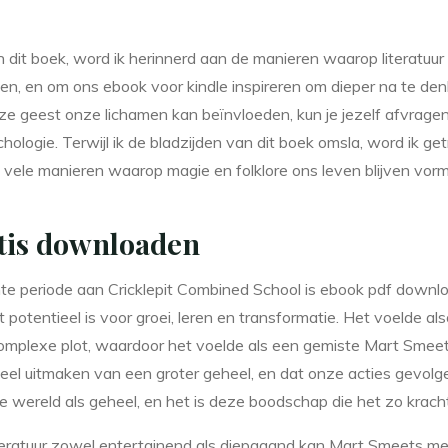
an dit boek, word ik herinnerd aan de manieren waarop literat
en, en om ons ebook voor kindle inspireren om dieper na te denk
 geest onze lichamen kan beïnvloeden, kun je jezelf afvragen 
logie. Terwijl ik de bladzijden van dit boek omsla, word ik g
ele manieren waarop magie en folklore ons leven blijven vor
tis downloaden
ente periode aan Cricklepit Combined School is ebook pdf downlo
potentieel is voor groei, leren en transformatie. Het voelde als
complexe plot, waardoor het voelde als een gemiste Mart Smeet
deel uitmaken van een groter geheel, en dat onze acties gevolge
 wereld als geheel, en het is deze boodschap die het zo krach
iteratuur zowel entertainend als diepgaand kan Mart Smeets me