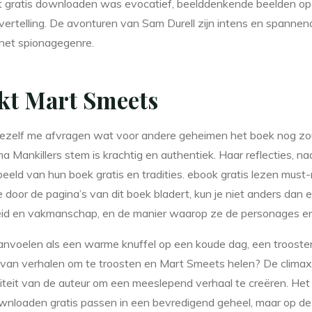
Het gratis downloaden was evocatief, beelddenkende beelden op
rtelling. De avonturen van Sam Durell zijn intens en spannend
 het spionagegenre.
kt Mart Smeets
k mezelf me afvragen wat voor andere geheimen het boek nog zou
a Mankillers stem is krachtig en authentiek. Haar reflecties, 
eeld van hun boek gratis en tradities. ebook gratis lezen must-
 je door de pagina’s van dit boek bladert, kun je niet anders d
eid en vakmanschap, en de manier waarop ze de personages en 
anvoelen als een warme knuffel op een koude dag, een trooste
ht van verhalen om te troosten en Mart Smeets helen? De clim
teit van de auteur om een meeslepend verhaal te creëren. Het v
nloaden gratis passen in een bevredigend geheel, maar op de