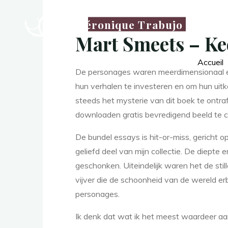
Véronique Trabujo
Mart Smeets – Ke
La
thérapeute
Accueil
M
De personages waren meerdimensionaal en 
hun verhalen te investeren en om hun uit
steeds het mysterie van dit boek te ontraf
a
downloaden gratis bevredigend beeld te c
De bundel essays is hit-or-miss, gericht o
geliefd deel van mijn collectie. De diept
r
t
geschonken. Uiteindelijk waren het de stil
vijver die de schoonheid van de wereld erb
personages.
Ik denk dat wat ik het meest waardeer a