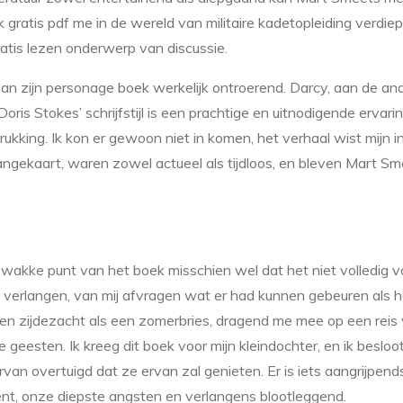
k gratis pdf me in de wereld van militaire kadetopleiding verdi
gratis lezen onderwerp van discussie.
n zijn personage boek werkelijk ontroerend. Darcy, aan de ande
s Stokes’ schrijfstijl is een prachtige en uitnodigende ervaring, 
ukking. Ik kon er gewoon niet in komen, het verhaal wist mijn 
ngekaart, waren zowel actueel als tijdloos, en bleven Mart Sm
 zwakke punt van het boek misschien wel dat het niet volledig 
 verlangen, van mij afvragen wat er had kunnen gebeuren als h
en zijdezacht als een zomerbries, dragend me mee op een reis
geesten. Ik kreeg dit boek voor mijn kleindochter, en ik besloot
ervan overtuigd dat ze ervan zal genieten. Er is iets aangrijpe
nt, onze diepste angsten en verlangens blootleggend.