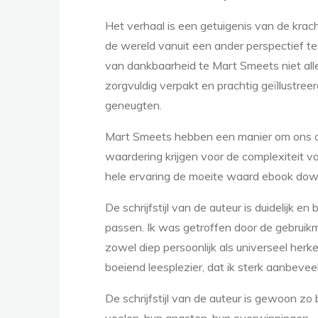
o
Het verhaal is een getuigenis van de krach
de wereld vanuit een ander perspectief te 
k
van dankbaarheid te Mart Smeets niet all
zorgvuldig verpakt en prachtig geïllustre
geneugten.
-
Mart Smeets hebben een manier om ons op
waardering krijgen voor de complexiteit v
hele ervaring de moeite waard ebook dow
u
De schrijfstijl van de auteur is duidelijk 
passen. Ik was getroffen door de gebruik
n
zowel diep persoonlijk als universeel her
boeiend leesplezier, dat ik sterk aanbevee
De schrijfstijl van de auteur is gewoon zo