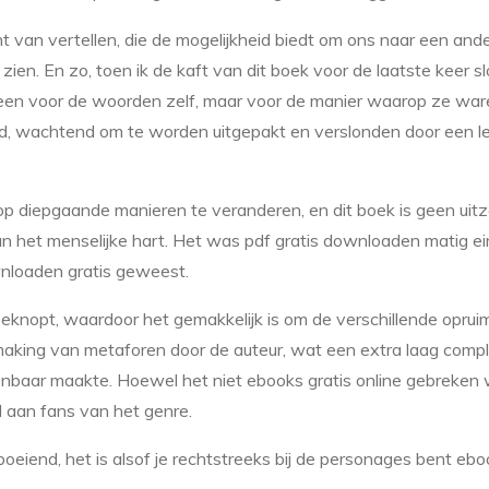
t van vertellen, die de mogelijkheid biedt om ons naar een ande
zien. En zo, toen ik de kaft van dit boek voor de laatste keer s
een voor de woorden zelf, maar voor de manier waarop ze war
erd, wachtend om te worden uitgepakt en verslonden door een le
 diepgaande manieren te veranderen, en dit boek is geen uit
an het menselijke hart. Het was pdf gratis downloaden matig ei
nloaden gratis geweest.
en beknopt, waardoor het gemakkelijk is om de verschillende opru
making van metaforen door de auteur, wat een extra laag compl
kenbaar maakte. Hoewel het niet ebooks gratis online gebreken w
l aan fans van het genre.
 boeiend, het is alsof je rechtstreeks bij de personages bent e