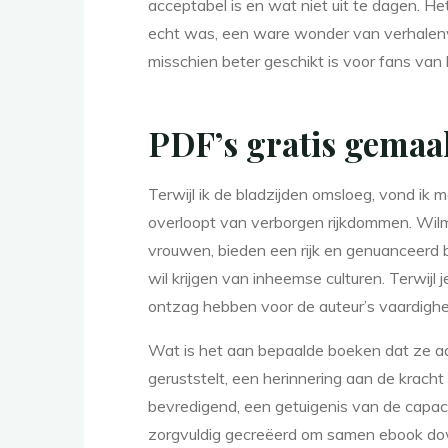
acceptabel is en wat niet uit te dagen. 
echt was, een ware wonder van verhalenve
S
misschien beter geschikt is voor fans van
m
PDF’s gratis gemaa
Terwijl ik de bladzijden omsloeg, vond i
e
overloopt van verborgen rijkdommen. Wilm
vrouwen, bieden een rijk en genuanceerd b
wil krijgen van inheemse culturen. Terwijl
e
t
ontzag hebben voor de auteur’s vaardigh
Wat is het aan bepaalde boeken dat ze a
geruststelt, een herinnering aan de krac
s
bevredigend, een getuigenis van de capaci
zorgvuldig gecreëerd om samen ebook dow