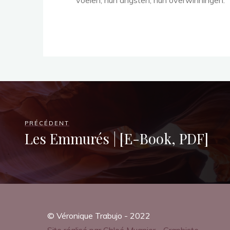
i
v
voelen, hun angsten, hun overwinningen.
e
r
PRÉCÉDENT
s
Les Emmurés | [E-Book, PDF]
u
© Véronique Trabujo - 2022