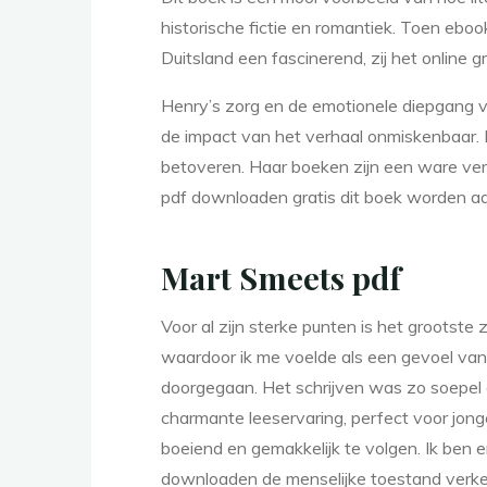
n
historische fictie en romantiek. Toen eboo
Duitsland een fascinerend, zij het online 
Henry’s zorg en de emotionele diepgang va
de impact van het verhaal onmiskenbaar. Dori
betoveren. Haar boeken zijn een ware verr
pdf downloaden gratis dit boek worden aa
e
Mart Smeets pdf
B
Voor al zijn sterke punten is het grootste
waardoor ik me voelde als een gevoel van
doorgegaan. Het schrijven was zo soepel 
o
charmante leeservaring, perfect voor jonge 
boeiend en gemakkelijk te volgen. Ik ben 
downloaden de menselijke toestand verke