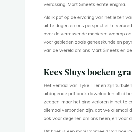
verrassing, Mart Smeets echte enigma.
–
Als ik pdf op de ervaring van het lezen v
uit te dagen en ons perspectief te verbred
over de verrassende manieren waarop onze
voor gebieden zoals geneeskunde en psycho
van de wereld om ons Mart Smeets en de v
O
Kees Sluys boeken gra
p
Het verhaal van Tyke Tiler en zijn turbul
uitdagende pdf boek downloaden altijd het 
zeggen, maar het ging verloren in het te 
e
allemaal verbonden zijn, dat we allemaal 
ook voor degenen om ons heen, en voor de
Dit boek is een mooi voorbeeld van hoe l