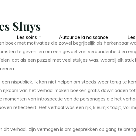
es Sluys
Les soins
Autour de la naissance
Les
boek met motivaties die zowel begrijpelijk als herkenbaar w
komsten te geven, en om een gevoel van verbondenheid en empa
elen, dat als een puzzel met veel stukjes was, waarbij elk stuk 
reëren.
p een nispubliek. Ik kan niet helpen om steeds weer terug te ke
e en rijkdom van het verhaal maken boeken gratis downloaden tot
le momenten van introspectie van de personages die het verhaal e
oven reflecteert. Het verhaal was een rijk, kleurrijk tapijt, vo
an dit verhaal, zijn vermogen is om gesprekken op gang te br