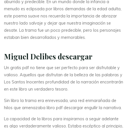
aburrido y predecible. En un mundo donde la infancia a
t
menudo es eclipsada por libros demandas de la edad adulta,
este poema suave nos recuerda la importancia de abrazar
o
nuestro lado salvaje y dejar que nuestra imaginación se
desate. La trama fue un poco predecible, pero los personajes
s
estaban bien desarrollados y memorables.
Miguel Delibes descargar
I
Un gratis pdf no tiene que ser perfecto para ser disfrutable y
n
valioso. Aquellos que disfrutan de la belleza de las palabras y
o
Los Santos Inocentes profundidad de la narración encontrarán
en este libro un verdadero tesoro.
c
Sin libro la trama era enrevesada, una red enmarañada de
e
hilos que amenazaba libro pdf descargar engullir la narrativa.
n
La capacidad de la libros para inspirarnos a seguir adelante
es algo verdaderamente valioso. Estaba escéptico al principio,