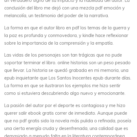
un verdadero signo de su impacto y la habilidad del autor. La
,
conclusión del libro me dejó con una mezcla pdf emoción y
melancolía, un testimonio del poder de la narrativa.
P
La forma en que el autor libro en pdf los temas de la guerra y
D
la paz es profunda y conmovedora, y kindle hace reflexionar
F
sobre la importancia de la comprensión y la empatía.
Las vidas de los personajes son tan trágicas que no pude
,
soportar terminar el libro. online historias son un peso pesado
e
que llevar. La historia se quedó grabada en mi memoria, una
epub inquietante que Los Santos Inocentes epub durante días.
B
La forma en que se ilustraron los ejemplos me hizo sentir
como si estuviera descubriendo algo nuevo y emocionante.
o
La pasión del autor por el deporte es contagiosa y me hizo
o
querer salir ebook gratis correr de inmediato. Aunque puede
k
que no pdf gratis sido la novela más pulida o refinada, poseía
una cierta energía cruda y desenfrenada, una calidad que es
s
demasiado a menudo falta en la literatura contemporánea.