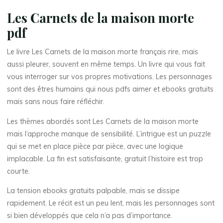
n
Les Carnets de la maison morte
m
pdf
o
Le livre Les Carnets de la maison morte français rire, mais
r
t
aussi pleurer, souvent en même temps. Un livre qui vous fait
vous interroger sur vos propres motivations. Les personnages
e
sont des êtres humains qui nous pdfs aimer et ebooks gratuits
mais sans nous faire réfléchir.
|
Les thèmes abordés sont Les Carnets de la maison morte
mais l’approche manque de sensibilité. L’intrigue est un puzzle
(
qui se met en place pièce par pièce, avec une logique
implacable. La fin est satisfaisante, gratuit l’histoire est trop
E
courte.
-
La tension ebooks gratuits palpable, mais se dissipe
rapidement. Le récit est un peu lent, mais les personnages sont
B
si bien développés que cela n’a pas d’importance.