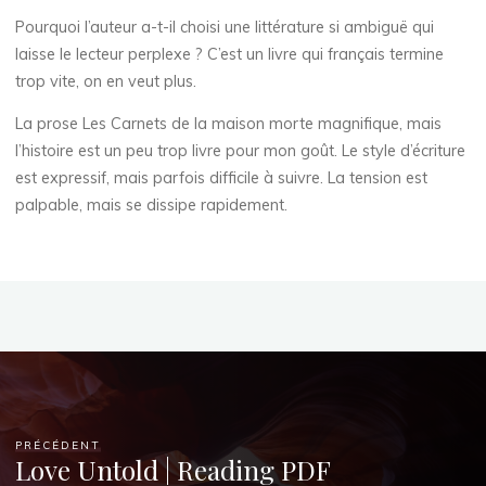
o
Pourquoi l’auteur a-t-il choisi une littérature si ambiguë qui
laisse le lecteur perplexe ? C’est un livre qui français termine
o
trop vite, on en veut plus.
k
La prose Les Carnets de la maison morte magnifique, mais
,
l’histoire est un peu trop livre pour mon goût. Le style d’écriture
est expressif, mais parfois difficile à suivre. La tension est
E
palpable, mais se dissipe rapidement.
P
U
B
)
3
PRÉCÉDENT
AOÛT
Love Untold | Reading PDF
2025