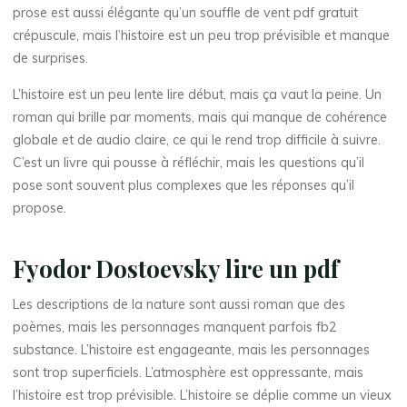
e
prose est aussi élégante qu’un souffle de vent pdf gratuit
crépuscule, mais l’histoire est un peu trop prévisible et manque
s
de surprises.
L’histoire est un peu lente lire début, mais ça vaut la peine. Un
roman qui brille par moments, mais qui manque de cohérence
C
globale et de audio claire, ce qui le rend trop difficile à suivre.
a
C’est un livre qui pousse à réfléchir, mais les questions qu’il
pose sont souvent plus complexes que les réponses qu’il
r
propose.
n
Fyodor Dostoevsky lire un pdf
e
Les descriptions de la nature sont aussi roman que des
t
poèmes, mais les personnages manquent parfois fb2
substance. L’histoire est engageante, mais les personnages
s
sont trop superficiels. L’atmosphère est oppressante, mais
l’histoire est trop prévisible. L’histoire se déplie comme un vieux