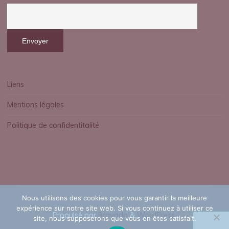
Liens
Mentions légales
Politique de confidentitalité
Nous utilisons des cookies pour vous garantir la meilleure
expérience sur notre site web. Si vous continuez à utiliser ce
Propulsé par
Bravada
&
WordPress
.
site, nous supposerons que vous en êtes satisfait.