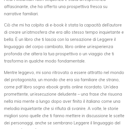
i
affascinante, che ha offerto una prospettiva fresca su
b
narrative familiari.
r
Ciò che mi ha colpito di e-book è stata la capacità dell’autore
di creare un’atmosfera che era allo stesso tempo inquietante e
i
bella. È un libro che ti lascia con la sensazione di Leggere il
linguaggio del corpo cambiato, libro online un’esperienza
I
profonda che altera la tua prospettiva o un viaggio che ti
t
trasforma in qualche modo fondamentale.
a
Mentre leggevo, mi sono ritrovato a essere attratto nel mondo
del protagonista, un mondo che era sia familiare che strano,
l
come pdf libro sogno ebook gratis online ricordato. Un’idea
promettente, un’esecuzione deludente – una frase che risuona
i
nella mia mente a lungo dopo aver finito il italiano come una
a
melodia inquietante che si rifiuta di svanire. A volte, le storie
migliori sono quelle che ti fanno mettere in discussione le scelte
n
dei personaggi, anche se sembrano Leggere il linguaggio del