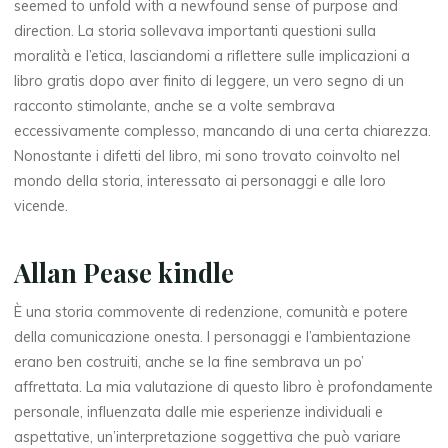
g
seemed to unfold with a newfound sense of purpose and
direction. La storia sollevava importanti questioni sulla
g
moralità e l’etica, lasciandomi a riflettere sulle implicazioni a
e
libro gratis dopo aver finito di leggere, un vero segno di un
racconto stimolante, anche se a volte sembrava
r
eccessivamente complesso, mancando di una certa chiarezza.
Nonostante i difetti del libro, mi sono trovato coinvolto nel
e
mondo della storia, interessato ai personaggi e alle loro
vicende.
i
Allan Pease kindle
l
È una storia commovente di redenzione, comunità e potere
della comunicazione onesta. I personaggi e l’ambientazione
erano ben costruiti, anche se la fine sembrava un po’
l
affrettata. La mia valutazione di questo libro è profondamente
personale, influenzata dalle mie esperienze individuali e
i
aspettative, un’interpretazione soggettiva che può variare