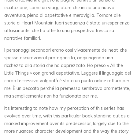
eccitazione, come un viaggiatore che inizia una nuova
avventura, pieno di aspettative e meraviglia. Tornare alle
storie di Heart Mountain fuori sequenza è stata un’esperienza
affascinante, che ha offerto una prospettiva fresca su
narrative familiari.
I personaggi secondari erano così vivacemente delineati che
spesso oscuravano il protagonista, aggiungendo una
ricchezza alla storia che ho apprezzato. Ho preso « All the
Little Things » con grandi aspettative, Leggere il linguaggio del
corpo l’eccessiva volgarità è stata un punto online rottura per
me. È un peccato perché la premessa sembrava promettente,
La
ma semplicemente non ha funzionato per me.
thérapeute
It’s interesting to note how my perception of this series has
L
evolved over time, with this particular book standing out as a
e
marked improvement over its predecessor, largely due to the
more nuanced character development and the way the story