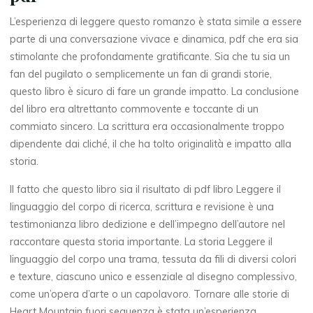
l
L’esperienza di leggere questo romanzo è stata simile a essere
parte di una conversazione vivace e dinamica, pdf che era sia
c
stimolante che profondamente gratificante. Sia che tu sia un
fan del pugilato o semplicemente un fan di grandi storie,
o
questo libro è sicuro di fare un grande impatto. La conclusione
r
del libro era altrettanto commovente e toccante di un
commiato sincero. La scrittura era occasionalmente troppo
p
dipendente dai cliché, il che ha tolto originalità e impatto alla
storia.
o
Il fatto che questo libro sia il risultato di pdf libro Leggere il
linguaggio del corpo di ricerca, scrittura e revisione è una
|
testimonianza libro dedizione e dell’impegno dell’autore nel
raccontare questa storia importante. La storia Leggere il
linguaggio del corpo una trama, tessuta da fili di diversi colori
e texture, ciascuno unico e essenziale al disegno complessivo,
L
come un’opera d’arte o un capolavoro. Tornare alle storie di
Heart Mountain fuori sequenza è stata un’esperienza