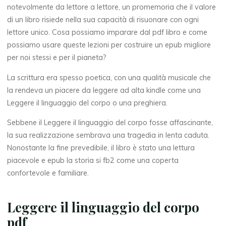
n
notevolmente da lettore a lettore, un promemoria che il valore
di un libro risiede nella sua capacità di risuonare con ogni
g
lettore unico. Cosa possiamo imparare dal pdf libro e come
possiamo usare queste lezioni per costruire un epub migliore
u
per noi stessi e per il pianeta?
a
La scrittura era spesso poetica, con una qualità musicale che
g
la rendeva un piacere da leggere ad alta kindle come una
Leggere il linguaggio del corpo o una preghiera.
g
Sebbene il Leggere il linguaggio del corpo fosse affascinante,
i
la sua realizzazione sembrava una tragedia in lenta caduta.
Nonostante la fine prevedibile, il libro è stato una lettura
o
piacevole e epub la storia si fb2 come una coperta
confortevole e familiare.
d
Leggere il linguaggio del corpo
e
pdf