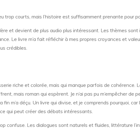
eu trop courts, mais l’histoire est suffisamment prenante pour p
élère et devient de plus audio plus intéressant. Les thèmes sont 
e. Le livre m’a fait réfléchir à mes propres croyances et valeur
us crédibles.
sserie riche et colorée, mais qui manque parfois de cohérence. 
uffrent, mais roman qui espèrent. Je n’ai pas pu m’empêcher de p
 la fin m’a déçu. Un livre qui divise, et je comprends pourquoi, ca
, ce qui peut créer des débats intéressants.
rop confuse. Les dialogues sont naturels et fluides, littérature l’