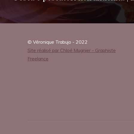
B
o
© Véronique Trabujo - 2022
o
Site réalisé par Chloé Mugnier - Graphiste
Freelance
k
)
16