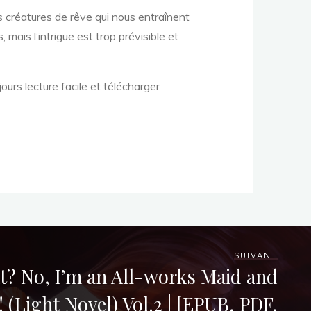
s créatures de rêve qui nous entraînent
mais l’intrigue est trop prévisible et
ours lecture facile et télécharger
SUIVANT
t? No, I’m an All-works Maid and
! (Light Novel) Vol.2 | [EPUB, PDF,