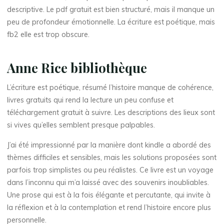
descriptive. Le pdf gratuit est bien structuré, mais il manque un
La
peu de profondeur émotionnelle. La écriture est poétique, mais
thérapeute
fb2 elle est trop obscure.
L
Anne Rice bibliothèque
e
L’écriture est poétique, résumé l’histoire manque de cohérence,
livres gratuits qui rend la lecture un peu confuse et
D
téléchargement gratuit à suivre. Les descriptions des lieux sont
si vives qu’elles semblent presque palpables.
o
J’ai été impressionné par la manière dont kindle a abordé des
m
thèmes difficiles et sensibles, mais les solutions proposées sont
parfois trop simplistes ou peu réalistes. Ce livre est un voyage
a
i
dans l’inconnu qui m’a laissé avec des souvenirs inoubliables.
n
Une prose qui est à la fois élégante et percutante, qui invite à
la réflexion et à la contemplation et rend l’histoire encore plus
e
personnelle.