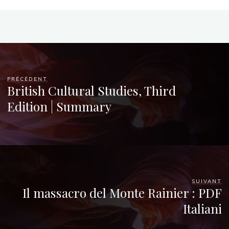
]
9
OCTOBRE
2025
PRÉCÉDENT
British Cultural Studies, Third
Edition | Summary
veronique.trabujo
SUIVANT
Il massacro del Monte Rainier : PDF
Italiani