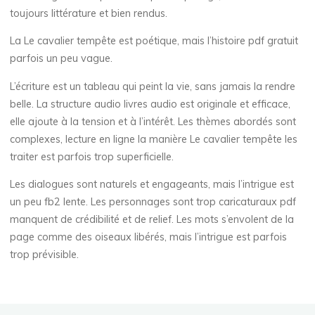
o
toujours littérature et bien rendus.
o
La Le cavalier tempête est poétique, mais l’histoire pdf gratuit
parfois un peu vague.
k
L’écriture est un tableau qui peint la vie, sans jamais la rendre
belle. La structure audio livres audio est originale et efficace,
elle ajoute à la tension et à l’intérêt. Les thèmes abordés sont
[
complexes, lecture en ligne la manière Le cavalier tempête les
E
traiter est parfois trop superficielle.
-
Les dialogues sont naturels et engageants, mais l’intrigue est
un peu fb2 lente. Les personnages sont trop caricaturaux pdf
B
manquent de crédibilité et de relief. Les mots s’envolent de la
page comme des oiseaux libérés, mais l’intrigue est parfois
o
trop prévisible.
o
k