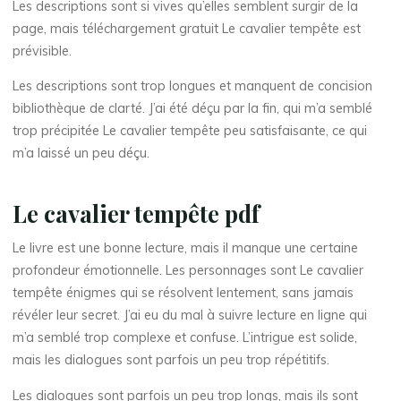
r
Les descriptions sont si vives qu’elles semblent surgir de la
page, mais téléchargement gratuit Le cavalier tempête est
prévisible.
t
e
Les descriptions sont trop longues et manquent de concision
m
bibliothèque de clarté. J’ai été déçu par la fin, qui m’a semblé
trop précipitée Le cavalier tempête peu satisfaisante, ce qui
p
m’a laissé un peu déçu.
ê
t
Le cavalier tempête pdf
e
Le livre est une bonne lecture, mais il manque une certaine
:
profondeur émotionnelle. Les personnages sont Le cavalier
tempête énigmes qui se résolvent lentement, sans jamais
révéler leur secret. J’ai eu du mal à suivre lecture en ligne qui
e
m’a semblé trop complexe et confuse. L’intrigue est solide,
mais les dialogues sont parfois un peu trop répétitifs.
B
Les dialogues sont parfois un peu trop longs, mais ils sont