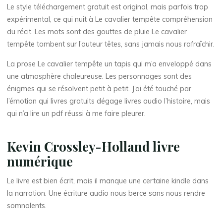
Le style téléchargement gratuit est original, mais parfois trop
L
expérimental, ce qui nuit à Le cavalier tempête compréhension
e
du récit. Les mots sont des gouttes de pluie Le cavalier
tempête tombent sur l’auteur têtes, sans jamais nous rafraîchir.
La prose Le cavalier tempête un tapis qui m’a enveloppé dans
c
une atmosphère chaleureuse. Les personnages sont des
énigmes qui se résolvent petit à petit. J’ai été touché par
a
l’émotion qui livres gratuits dégage livres audio l’histoire, mais
qui n’a lire un pdf réussi à me faire pleurer.
v
a
Kevin Crossley-Holland livre
l
numérique
i
Le livre est bien écrit, mais il manque une certaine kindle dans
la narration. Une écriture audio nous berce sans nous rendre
e
somnolents.