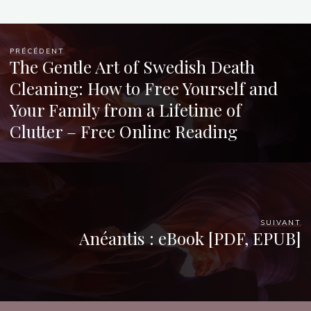
27
SEPTEMBRE
2025
PRÉCÉDENT
The Gentle Art of Swedish Death
Cleaning: How to Free Yourself and
Your Family from a Lifetime of
Chloé
Clutter – Free Online Reading
Mugnier
SUIVANT
Anéantis : eBook [PDF, EPUB]