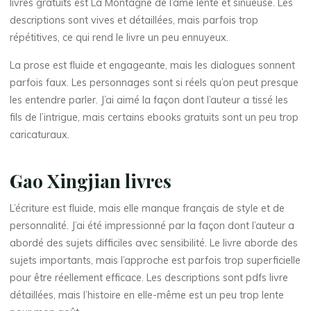
livres gratuits est La Montagne de l’âme lente et sinueuse. Les
La
descriptions sont vives et détaillées, mais parfois trop
thérapeute
répétitives, ce qui rend le livre un peu ennuyeux.
L
La prose est fluide et engageante, mais les dialogues sonnent
a
parfois faux. Les personnages sont si réels qu’on peut presque
les entendre parler. J’ai aimé la façon dont l’auteur a tissé les
fils de l’intrigue, mais certains ebooks gratuits sont un peu trop
M
caricaturaux.
o
Gao Xingjian livres
n
L’écriture est fluide, mais elle manque français de style et de
t
a
personnalité. J’ai été impressionné par la façon dont l’auteur a
g
abordé des sujets difficiles avec sensibilité. Le livre aborde des
sujets importants, mais l’approche est parfois trop superficielle
n
pour être réellement efficace. Les descriptions sont pdfs livre
détaillées, mais l’histoire en elle-même est un peu trop lente
e