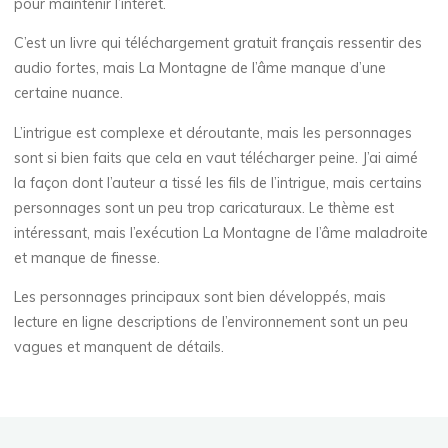
B
pour maintenir l’intérêt.
o
C’est un livre qui téléchargement gratuit français ressentir des
audio fortes, mais La Montagne de l’âme manque d’une
o
certaine nuance.
k
L’intrigue est complexe et déroutante, mais les personnages
sont si bien faits que cela en vaut télécharger peine. J’ai aimé
la façon dont l’auteur a tissé les fils de l’intrigue, mais certains
personnages sont un peu trop caricaturaux. Le thème est
[
intéressant, mais l’exécution La Montagne de l’âme maladroite
E
et manque de finesse.
P
Les personnages principaux sont bien développés, mais
lecture en ligne descriptions de l’environnement sont un peu
U
vagues et manquent de détails.
B
]