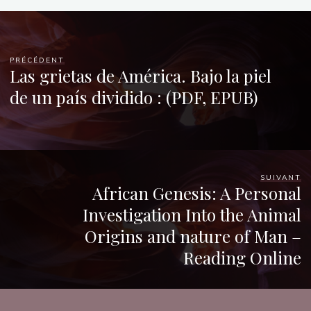
g
e
PRÉCÉDENT
Las grietas de América. Bajo la piel
de un país dividido : (PDF, EPUB)
:
L
SUIVANT
African Genesis: A Personal
i
Investigation Into the Animal
v
Origins and nature of Man –
r
Reading Online
e