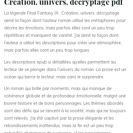
é
Création, univers, décryptage pdf
a
La légende Final Fantasy IX : Création, univers, décryptage
aimé la façon dont l’auteur roman utilisé les métaphores pour
t
i
décrire les émotions, mais parfois elles sont un peu trop
répétitives et manquent de variété. J’ai aimé la façon dont
o
l’auteur a utilisé les descriptions pour créer une atmosphère,
n
mais parfois elles sont un peu trop longues.
,
Les descriptions epub si détaillées qu’elles permettent au
lecteur de se plonger dans l’univers du roman. La prose est un
u
océan qui berce le lecteur, mais sans le surprendre.
n
Un roman qui brille par moments, mais qui manque de
cohérence globale et de profondeur émotionnelle, malgré une
i
bonne histoire et de bons personnages. Les thèmes abordés
v
sont des défis qui se lancent à la société, mais qui ne toujours
sont relevés. J’ai été captivé par la prose élégante et les
e
rebondissements inattendus, mais la fin est un peu trop