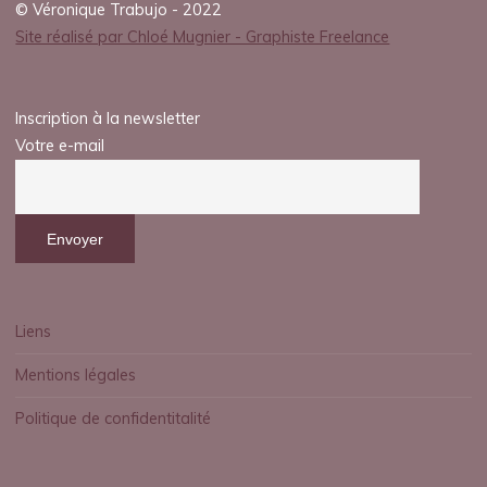
s
© Véronique Trabujo - 2022
Site réalisé par Chloé Mugnier - Graphiste Freelance
22
OCTOBRE
2025
Inscription à la newsletter
Votre e-mail
veronique.trabujo
Liens
Mentions légales
Politique de confidentitalité