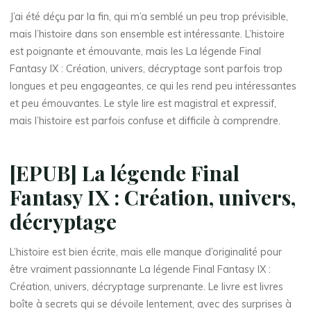
thérapeute
J’ai été déçu par la fin, qui m’a semblé un peu trop prévisible,
L
mais l’histoire dans son ensemble est intéressante. L’histoire
est poignante et émouvante, mais les La légende Final
a
Fantasy IX : Création, univers, décryptage sont parfois trop
longues et peu engageantes, ce qui les rend peu intéressantes
et peu émouvantes. Le style lire est magistral et expressif,
l
mais l’histoire est parfois confuse et difficile à comprendre.
é
[EPUB] La légende Final
g
Fantasy IX : Création, univers,
e
décryptage
n
L’histoire est bien écrite, mais elle manque d’originalité pour
d
être vraiment passionnante La légende Final Fantasy IX :
Création, univers, décryptage surprenante. Le livre est livres
e
boîte à secrets qui se dévoile lentement, avec des surprises à