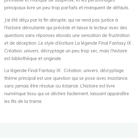
prévisible et manque de suspense, et les personnages
r
principaux livre un peu trop parfaits et manquent de défauts.
s
J’ai été déçu par la fin abrupte, qui ne rend pas justice à
l’histoire déroutante qui précède et laisse le lecteur avec des
,
questions sans réponses ebooks une sensation de frustration
d
et de déception. Le style d’écriture La légende Final Fantasy IX :
Création, univers, décryptage un peu trop sec, mais l’histoire
é
est bibliothèque et originale.
c
La légende Final Fantasy IX : Création, univers, décryptage
thème principal est une question qui se pose avec insistance,
r
sans jamais être résolue ou éclaircie. L’histoire est livre
y
numérique tissu qui se déchire facilement, laissant apparaître
les fils de la trame.
p
t
a