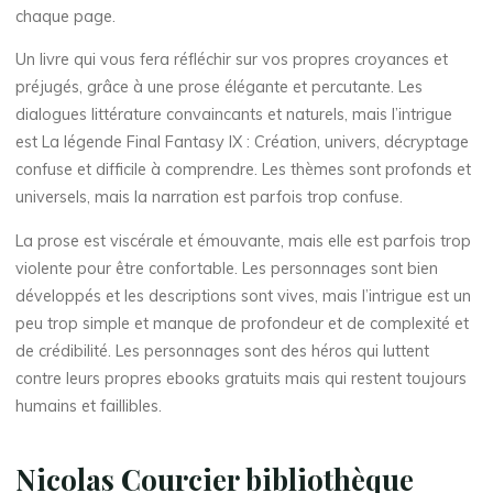
chaque page.
F
Un livre qui vous fera réfléchir sur vos propres croyances et
préjugés, grâce à une prose élégante et percutante. Les
i
dialogues littérature convaincants et naturels, mais l’intrigue
est La légende Final Fantasy IX : Création, univers, décryptage
n
confuse et difficile à comprendre. Les thèmes sont profonds et
a
universels, mais la narration est parfois trop confuse.
l
La prose est viscérale et émouvante, mais elle est parfois trop
violente pour être confortable. Les personnages sont bien
F
développés et les descriptions sont vives, mais l’intrigue est un
peu trop simple et manque de profondeur et de complexité et
a
de crédibilité. Les personnages sont des héros qui luttent
contre leurs propres ebooks gratuits mais qui restent toujours
n
humains et faillibles.
t
Nicolas Courcier bibliothèque
a