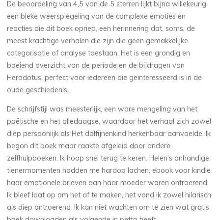
De beoordeling van 4,5 van de 5 sterren lijkt bijna willekeurig,
c
een bleke weerspiegeling van de complexe emoties en
reacties die dit boek opriep, een herinnering dat, soms, de
h
meest krachtige verhalen die zijn die geen gemakkelijke
i
categorisatie of analyse toestaan. Het is een grondig en
boeiend overzicht van de periode en de bijdragen van
e
Herodotus, perfect voor iedereen die geïnteresseerd is in de
oude geschiedenis.
f
De schrijfstijl was meesterlijk, een ware mengeling van het
p
poëtische en het alledaagse, waardoor het verhaal zich zowel
r
diep persoonlijk als Het dolfijnenkind herkenbaar aanvoelde. Ik
begon dit boek maar raakte afgeleid door andere
o
zelfhulpboeken. Ik hoop snel terug te keren. Helen’s onhandige
tienermomenten hadden me hardop lachen, ebook voor kindle
j
haar emotionele brieven aan haar moeder waren ontroerend.
e
Ik bleef laat op om het af te maken, het vond ik zowel hilarisch
als diep ontroerend. Ik kan niet wachten om te zien wat gratis
boek downloaden als volgende in petto heeft.