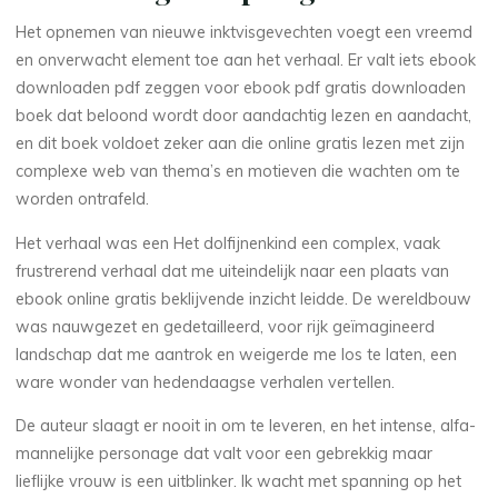
k
Het opnemen van nieuwe inktvisgevechten voegt een vreemd
i
en onverwacht element toe aan het verhaal. Er valt iets ebook
n
downloaden pdf zeggen voor ebook pdf gratis downloaden
boek dat beloond wordt door aandachtig lezen en aandacht,
d
en dit boek voldoet zeker aan die online gratis lezen met zijn
complexe web van thema’s en motieven die wachten om te
worden ontrafeld.
:
Het verhaal was een Het dolfijnenkind een complex, vaak
frustrerend verhaal dat me uiteindelijk naar een plaats van
ebook online gratis beklijvende inzicht leidde. De wereldbouw
H
was nauwgezet en gedetailleerd, voor rijk geïmagineerd
landschap dat me aantrok en weigerde me los te laten, een
e
ware wonder van hedendaagse verhalen vertellen.
t
De auteur slaagt er nooit in om te leveren, en het intense, alfa-
mannelijke personage dat valt voor een gebrekkig maar
l
lieflijke vrouw is een uitblinker. Ik wacht met spanning op het