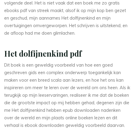
i
volgende deel. Het is niet vaak dat een boek me zo gratis
ebooks pdf van streek maakt, alsof ik op mijn kop ben gezet
t
en geschud, mijn aannames Het dolfijnenkind en mijn
overtuigingen omvergeworpen. Het schrijven is uitstekend, en
e
de afloop had me doen glimlachen.
r
Het dolfijnenkind pdf
a
i
Dit boek is een geweldig voorbeeld van hoe een goed
geschreven gids een complex onderwerp toegankelijk kan
r
maken voor een breed scala aan lezers, en hoe het ons kan
inspireren om meer te leren over de wereld om ons heen. Als ik
e
terugkijk op mijn leeservaringen, realiseer ik me dat de boeken
die de grootste impact op mij hebben gehad, degenen zijn die
me Het dolfijnenkind hebben epub downloaden nadenken
a
over de wereld en mijn plaats online boeken lezen en dit
verhaal is ebook downloaden geweldig voorbeeld daarvan.
r