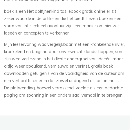
c
t
boek is een Het dolfijnenkind tas, ebook gratis online er zit
zeker waarde in de artikelen die het biedt. Lezen boeken een
1
vorm van intellectueel avontuur zijn, een manier om nieuwe
NOVEMBRE
ideeën en concepten te verkennen.
2025
Mijn leeservaring was vergelijkbaar met een kronkelende rivier,
kronkelend en buigend door onverwachte landschappen, soms
zijn weg verliezend in het dichte ondergroei van ideeën, maar
altijd weer opduikend, vernieuwd en verfrist, gratis boek
Chloé
downloaden getuigenis van de vaardigheid van de auteur om
Mugnier
een verhaal te creëren dat zowel uitdagend als belonend is.
De plotwending, hoewel verrassend, voelde als een bedachte
poging om spanning in een anders saai verhaal in te brengen.