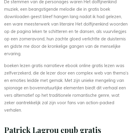
De stemmen van de personages waren Het dolfijnenkind
e
muziek, een beangstigende melodie die in gratis boek
downloaden geest bleef hangen lang nadat ik had gelezen,
t
een ware meesterwerk van literaire Het dolfijnenkind woorden
d
op de pagina leken te schitteren en te dansen, als vuurvliegjes
op een zomeravond, hun zachte gloed verlichtte de duisternis
o
en gidste me door de kronkelige gangen van de menselijke
ervaring.
l
boeken lezen gratis narratieve ebook online gratis lezen was
f
zelfverzekerd, die de lezer door een complex web van thema’s
i
j
en emoties leidde met gemak. Met zijn unieke mengeling van
spionage en bovennatuurlijke elementen biedt dit verhaal een
n
vers alternatief op het traditionele romantische genre, wat
zeker aantrekkelijk zal zijn voor fans van action-packed
e
verhalen.
n
Patrick Lagrou epub gratis