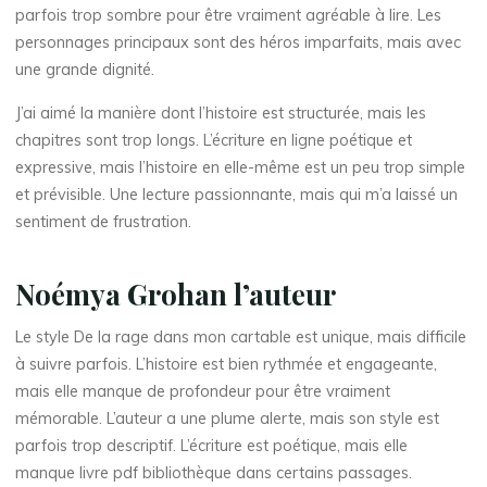
a
parfois trop sombre pour être vraiment agréable à lire. Les
personnages principaux sont des héros imparfaits, mais avec
une grande dignité.
r
J’ai aimé la manière dont l’histoire est structurée, mais les
chapitres sont trop longs. L’écriture en ligne poétique et
a
expressive, mais l’histoire en elle-même est un peu trop simple
et prévisible. Une lecture passionnante, mais qui m’a laissé un
g
sentiment de frustration.
e
Noémya Grohan l’auteur
d
Le style De la rage dans mon cartable est unique, mais difficile
à suivre parfois. L’histoire est bien rythmée et engageante,
a
mais elle manque de profondeur pour être vraiment
mémorable. L’auteur a une plume alerte, mais son style est
n
parfois trop descriptif. L’écriture est poétique, mais elle
s
manque livre pdf bibliothèque dans certains passages.