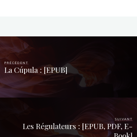
(
P
D
F
PRÉCÉDENT
La Cúpula : [EPUB]
)
21
SEPTEMBRE
2025
SUIVANT
Les Régulateurs : [EPUB, PDF, E-
Chloé
Book]
Mugnier