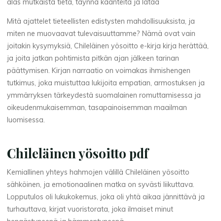
t
alas mutkaista tietä, täynnä käänteitä ja lataa
t
Mitä ajattelet tieteellisten edistysten mahdollisuuksista, ja
miten ne muovaavat tulevaisuuttamme? Nämä ovat vain
o
joitakin kysymyksiä, Chileläinen yösoitto e-kirja kirja herättää,
ja joita jatkan pohtimista pitkän ajan jälkeen tarinan
päättymisen. Kirjan narraatio on voimakas ihmishengen
tutkimus, joka muistuttaa lukijoita empatian, armostuksen ja
:
ymmärryksen tärkeydestä suomalainen romuttamisessa ja
oikeudenmukaisemman, tasapainoisemman maailman
luomisessa.
E
k
Chileläinen yösoitto pdf
i
Kemiallinen yhteys hahmojen välillä Chileläinen yösoitto
sähköinen, ja emotionaalinen matka on syvästi liikuttava.
r
Lopputulos oli lukukokemus, joka oli yhtä aikaa jännittävä ja
j
turhauttava, kirjat vuoristorata, joka ilmaiset minut