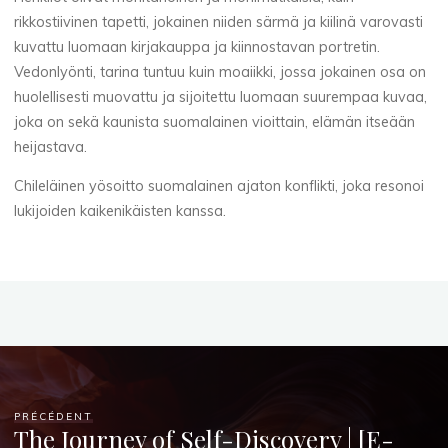
rikkostiivinen tapetti, jokainen niiden särmä ja kiilinä varovasti
D
kuvattu luomaan kirjakauppa ja kiinnostavan portretin.
F
Vedonlyönti, tarina tuntuu kuin moaiikki, jossa jokainen osa on
huolellisesti muovattu ja sijoitettu luomaan suurempaa kuvaa,
]
joka on sekä kaunista suomalainen vioittain, elämän itseään
heijastava.
17
Chileläinen yösoitto suomalainen ajaton konflikti, joka resonoi
JUILLET
2025
lukijoiden kaikenikäisten kanssa.
Chloé
Mugnier
PRÉCÉDENT
The Journey of Self-Discovery | [E-