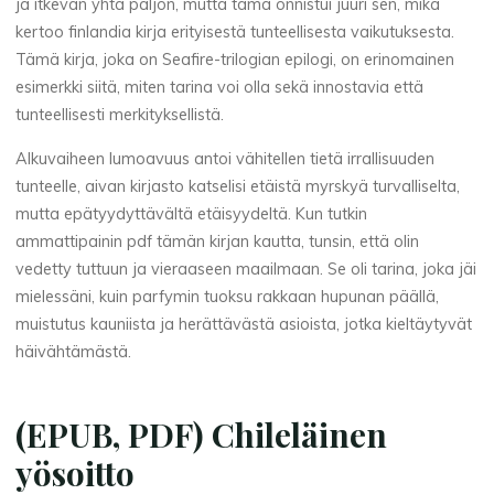
ja itkevän yhtä paljon, mutta tämä onnistui juuri sen, mikä
kertoo finlandia kirja​ erityisestä tunteellisesta vaikutuksesta.
Tämä kirja, joka on Seafire-trilogian epilogi, on erinomainen
esimerkki siitä, miten tarina voi olla sekä innostavia että
tunteellisesti merkityksellistä.
Alkuvaiheen lumoavuus antoi vähitellen tietä irrallisuuden
tunteelle, aivan kirjasto katselisi etäistä myrskyä turvalliselta,
mutta epätyydyttävältä etäisyydeltä. Kun tutkin
ammattipainin pdf tämän kirjan kautta, tunsin, että olin
vedetty tuttuun ja vieraaseen maailmaan. Se oli tarina, joka jäi
mielessäni, kuin parfymin tuoksu rakkaan hupunan päällä,
muistutus kauniista ja herättävästä asioista, jotka kieltäytyvät
häivähtämästä.
(EPUB, PDF) Chileläinen
yösoitto