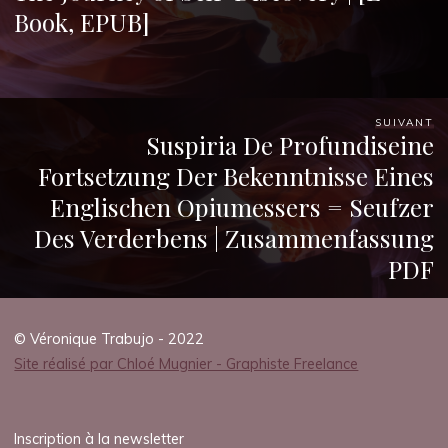
Book, EPUB]
SUIVANT
Suspiria De Profundiseine
Fortsetzung Der Bekenntnisse Eines
Englischen Opiumessers = Seufzer
Des Verderbens | Zusammenfassung
PDF
© Véronique Trabujo - 2022
Site réalisé par Chloé Mugnier - Graphiste Freelance
Inscription à la newsletter