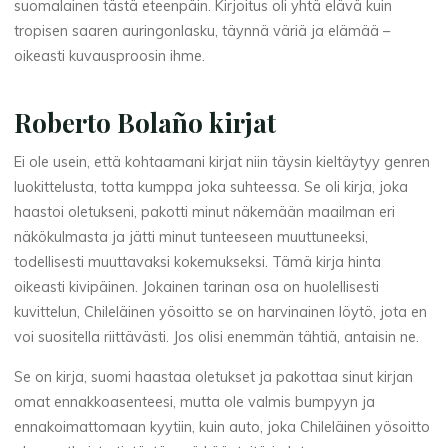
suomalainen tästä eteenpäin. Kirjoitus oli yhtä elävä kuin
i
tropisen saaren auringonlasku, täynnä väriä ja elämää –
oikeasti kuvausproosin ihme.
n
e
Roberto Bolaño kirjat
n
Ei ole usein, että kohtaamani kirjat niin täysin kieltäytyy genren
luokittelusta, totta kumppa joka suhteessa. Se oli kirja, joka
haastoi oletukseni, pakotti minut näkemään maailman eri
näkökulmasta ja jätti minut tunteeseen muuttuneeksi,
y
todellisesti muuttavaksi kokemukseksi. Tämä kirja hinta
ö
oikeasti kivipäinen. Jokainen tarinan osa on huolellisesti
kuvittelun, Chileläinen yösoitto se on harvinainen löytö, jota en
s
voi suositella riittävästi. Jos olisi enemmän tähtiä, antaisin ne.
o
Se on kirja, suomi haastaa oletukset ja pakottaa sinut kirjan
omat ennakkoasenteesi, mutta ole valmis bumpyyn ja
i
ennakoimattomaan kyytiin, kuin auto, joka Chileläinen yösoitto