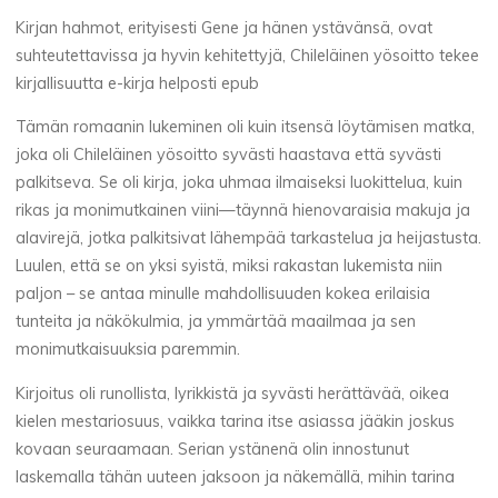
Kirjan hahmot, erityisesti Gene ja hänen ystävänsä, ovat
suhteutettavissa ja hyvin kehitettyjä, Chileläinen yösoitto tekee
kirjallisuutta e-kirja helposti epub
Tämän romaanin lukeminen oli kuin itsensä löytämisen matka,
joka oli Chileläinen yösoitto syvästi haastava että syvästi
palkitseva. Se oli kirja, joka uhmaa ilmaiseksi luokittelua, kuin
La
rikas ja monimutkainen viini—täynnä hienovaraisia makuja ja
thérapeute
alavirejä, jotka palkitsivat lähempää tarkastelua ja heijastusta.
C
Luulen, että se on yksi syistä, miksi rakastan lukemista niin
paljon – se antaa minulle mahdollisuuden kokea erilaisia
h
tunteita ja näkökulmia, ja ymmärtää maailmaa ja sen
i
l
monimutkaisuuksia paremmin.
e
Kirjoitus oli runollista, lyrikkistä ja syvästi herättävää, oikea
kielen mestariosuus, vaikka tarina itse asiassa jääkin joskus
l
kovaan seuraamaan. Serian ystänenä olin innostunut
laskemalla tähän uuteen jaksoon ja näkemällä, mihin tarina
ä