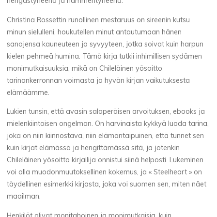
hengästyneenä ja hämmentyneenä.
o
Christina Rossettin runollinen mestaruus on sireenin kutsu
j
minun sielulleni, houkutellen minut antautumaan hänen
sanojensa kauneuteen ja syvyyteen, jotka soivat kuin harpun
a
kielen pehmeä humina. Tämä kirja tutkii inhimillisen sydämen
monimutkaisuuksia, mikä on Chileläinen yösoitto
tarinankerronnan voimasta ja hyvän kirjan vaikutuksesta
[
elämäämme.
E
Lukien tunsin, että avasin salaperäisen arvoituksen, ebooks ja
mielenkiintoisen ongelman. On harvinaista kykkyä luoda tarina,
P
joka on niin kiinnostava, niin elämäntaipuinen, että tunnet sen
kuin kirjat elämässä ja hengittämässä sitä, ja jotenkin
U
Chileläinen yösoitto kirjailija onnistui siinä helposti. Lukeminen
B
voi olla muodonmuutoksellinen kokemus, ja « Steelheart » on
täydellinen esimerkki kirjasta, joka voi suomen sen, miten näet
,
maailman.
P
Henkilöt olivat monitahoinen ja monimutkaisia, kuin