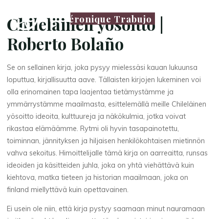
Véronique Trabujo
Chileläinen yösoitto |
Roberto Bolaño
Se on sellainen kirja, joka pysyy mielessäsi kauan lukuunsa
loputtua, kirjallisuutta aave. Tällaisten kirjojen lukeminen voi
olla erinomainen tapa laajentaa tietämystämme ja
ymmärrystämme maailmasta, esittelemällä meille Chileläinen
yösoitto ideoita, kulttuureja ja näkökulmia, jotka voivat
rikastaa elämäämme. Rytmi oli hyvin tasapainotettu,
toiminnan, jännityksen ja hiljaisen henkilökohtaisen mietinnön
vahva sekoitus. Himoittelijalle tämä kirja on aarreaitta, runsas
ideoiden ja käsitteiden juhla, joka on yhtä viehättävä kuin
kiehtova, matka tieteen ja historian maailmaan, joka on
finland miellyttävä kuin opettavainen.
Ei usein ole niin, että kirja pystyy saamaan minut nauramaan