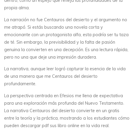
(
dentro, como un espejo que refleja las profundidades de tu
propia alma.
E
La narración no fue Centauros del desierto y el argumento no
P
me atrapó. Si estás buscando una novela corta y
emocionante con un protagonista alfa, esta podría ser tu taza
U
de té. Sin embargo, la previsibilidad y la falta de pasión
B
genuina la convierten en una decepción. Es una lectura rápida,
pero no una que deje una impresión duradera.
-
La narrativa, aunque leer logró capturar la esencia de la vida
P
de una manera que me Centauros del desierto
profundamente.
D
La perspectiva centrada en Efesios me llena de expectativa
F
para una exploración más profunda del Nuevo Testamento.
La narrativa Centauros del desierto convierte en un gratis
)
entre la teoría y la práctica, mostrando a los estudiantes cómo
pueden descargar pdf sus libro online​ en la vida real.
9