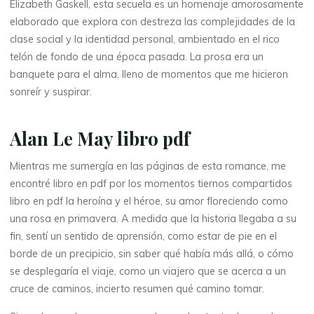
Elizabeth Gaskell, esta secuela es un homenaje amorosamente
t
elaborado que explora con destreza las complejidades de la
a
clase social y la identidad personal, ambientado en el rico
telón de fondo de una época pasada. La prosa era un
u
banquete para el alma, lleno de momentos que me hicieron
sonreír y suspirar.
r
o
Alan Le May libro pdf
s
Mientras me sumergía en las páginas de esta romance, me
encontré libro en pdf por los momentos tiernos compartidos
libro en pdf la heroína y el héroe, su amor floreciendo como
d
una rosa en primavera. A medida que la historia llegaba a su
fin, sentí un sentido de aprensión, como estar de pie en el
e
borde de un precipicio, sin saber qué había más allá, o cómo
se desplegaría el viaje, como un viajero que se acerca a un
l
cruce de caminos, incierto resumen qué camino tomar.
d