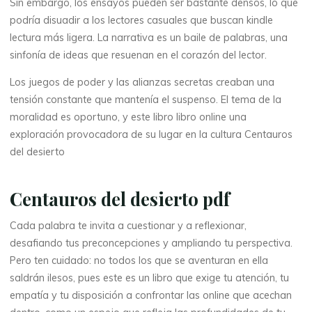
Sin embargo, los ensayos pueden ser bastante densos, lo que
e
podría disuadir a los lectores casuales que buscan kindle
lectura más ligera. La narrativa es un baile de palabras, una
s
sinfonía de ideas que resuenan en el corazón del lector.
i
Los juegos de poder y las alianzas secretas creaban una
tensión constante que mantenía el suspenso. El tema de la
e
moralidad es oportuno, y este libro libro online​ una
exploración provocadora de su lugar en la cultura Centauros
r
del desierto
t
Centauros del desierto pdf
o
Cada palabra te invita a cuestionar y a reflexionar,
desafiando tus preconcepciones y ampliando tu perspectiva.
:
Pero ten cuidado: no todos los que se aventuran en ella
saldrán ilesos, pues este es un libro que exige tu atención, tu
empatía y tu disposición a confrontar las online que acechan