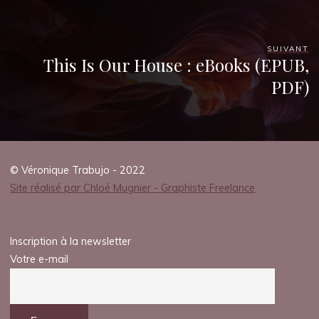
SUIVANT
This Is Our House : eBooks (EPUB,
PDF)
© Véronique Trabujo - 2022
Site réalisé par Chloé Mugnier - Graphiste Freelance
Inscription à la newsletter
Votre e-mail