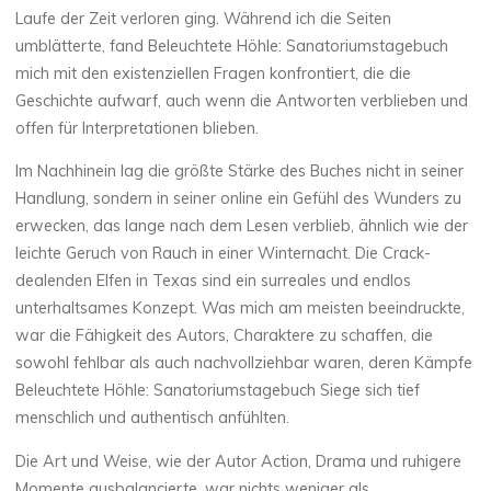
Laufe der Zeit verloren ging. Während ich die Seiten
umblätterte, fand Beleuchtete Höhle: Sanatoriumstagebuch
mich mit den existenziellen Fragen konfrontiert, die die
Geschichte aufwarf, auch wenn die Antworten verblieben und
offen für Interpretationen blieben.
La
thérapeute
Im Nachhinein lag die größte Stärke des Buches nicht in seiner
B
Handlung, sondern in seiner online ein Gefühl des Wunders zu
erwecken, das lange nach dem Lesen verblieb, ähnlich wie der
e
leichte Geruch von Rauch in einer Winternacht. Die Crack-
dealenden Elfen in Texas sind ein surreales und endlos
l
unterhaltsames Konzept. Was mich am meisten beeindruckte,
e
war die Fähigkeit des Autors, Charaktere zu schaffen, die
sowohl fehlbar als auch nachvollziehbar waren, deren Kämpfe
u
Beleuchtete Höhle: Sanatoriumstagebuch Siege sich tief
menschlich und authentisch anfühlten.
c
Die Art und Weise, wie der Autor Action, Drama und ruhigere
h
Momente ausbalancierte, war nichts weniger als