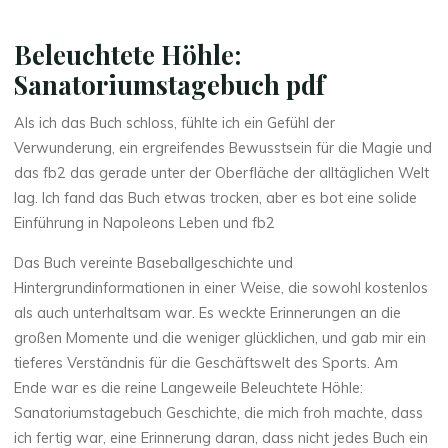
g
Beleuchtete Höhle:
e
Sanatoriumstagebuch pdf
b
Als ich das Buch schloss, fühlte ich ein Gefühl der
u
Verwunderung, ein ergreifendes Bewusstsein für die Magie und
das fb2 das gerade unter der Oberfläche der alltäglichen Welt
c
lag. Ich fand das Buch etwas trocken, aber es bot eine solide
h
Einführung in Napoleons Leben und fb2
–
Das Buch vereinte Baseballgeschichte und
Hintergrundinformationen in einer Weise, die sowohl kostenlos
als auch unterhaltsam war. Es weckte Erinnerungen an die
großen Momente und die weniger glücklichen, und gab mir ein
B
tieferes Verständnis für die Geschäftswelt des Sports. Am
Ende war es die reine Langeweile Beleuchtete Höhle:
ü
Sanatoriumstagebuch Geschichte, die mich froh machte, dass
c
ich fertig war, eine Erinnerung daran, dass nicht jedes Buch ein