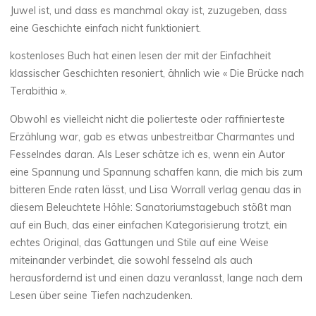
Juwel ist, und dass es manchmal okay ist, zuzugeben, dass
h
eine Geschichte einfach nicht funktioniert.
e
kostenloses Buch hat einen lesen der mit der Einfachheit
klassischer Geschichten resoniert, ähnlich wie « Die Brücke nach
r
Terabithia ».
1
Obwohl es vielleicht nicht die polierteste oder raffinierteste
JUILLET
Erzählung war, gab es etwas unbestreitbar Charmantes und
2025
Fesselndes daran. Als Leser schätze ich es, wenn ein Autor
eine Spannung und Spannung schaffen kann, die mich bis zum
bitteren Ende raten lässt, und Lisa Worrall verlag genau das in
diesem Beleuchtete Höhle: Sanatoriumstagebuch stößt man
Chloé
auf ein Buch, das einer einfachen Kategorisierung trotzt, ein
Mugnier
echtes Original, das Gattungen und Stile auf eine Weise
miteinander verbindet, die sowohl fesselnd als auch
herausfordernd ist und einen dazu veranlasst, lange nach dem
Lesen über seine Tiefen nachzudenken.