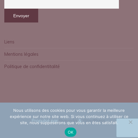
Liens
Mentions légales
Politique de confidentitalité
Nous utilisons des cookies pour vous garantir la meilleure
expérience sur notre site web. Si vous continuez à utiliser ce
Propulsé par
Bravada
&
WordPress
.
site, nous supposerons que vous en êtes satisfait.
OK