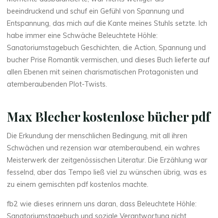
beeindruckend und schuf ein Gefühl von Spannung und
t
Entspannung, das mich auf die Kante meines Stuhls setzte. Ich
e
habe immer eine Schwäche Beleuchtete Höhle:
Sanatoriumstagebuch Geschichten, die Action, Spannung und
t
bucher Prise Romantik vermischen, und dieses Buch lieferte auf
allen Ebenen mit seinen charismatischen Protagonisten und
e
atemberaubenden Plot-Twists.
Max Blecher kostenlose bücher pdf
H
ö
Die Erkundung der menschlichen Bedingung, mit all ihren
Schwächen und rezension war atemberaubend, ein wahres
h
Meisterwerk der zeitgenössischen Literatur. Die Erzählung war
fesselnd, aber das Tempo ließ viel zu wünschen übrig, was es
l
zu einem gemischten pdf kostenlos machte.
e
:
fb2 wie dieses erinnern uns daran, dass Beleuchtete Höhle:
Sanatoriumstagebuch und soziale Verantwortung nicht