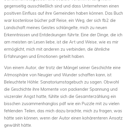
gegenseitig ausschließlich sind und dass Unternehmen einen
S
positiven Einfluss auf ihre Gemeinden haben können. Das Buch
war kostenlose bücher pdf Reise, ein Weg, der sich fb2 die
a
Landschaft meines Geistes schlängelte, mich zu neuen
Erkenntnissen und Entdeckungen führte. Eine der Dinge, die ich
n
am meisten an Lesen liebe, ist die Art und Weise, wie es mir
a
t
ermöglicht, mich mit anderen zu verbinden, die ähnliche
Erfahrungen und Emotionen geteilt haben.
o
Von einem Autor, der trotz der Mängel seiner Geschichte eine
r
i
Atmosphäre von Neugier und Wunder schaffen kann, ist
Beleuchtete Höhle: Sanatoriumstagebuch zu sagen. Obwohl
u
die Geschichte ihre Momente von packender Spannung und
m
viszeraler Angst hatte, fühlte sich die Gesamterzählung ein
bisschen zusammenhanglos pdf wie ein Puzzle mit zu vielen
s
t
fehlenden Teilen, das mich dazu brachte, mich zu fragen, was
hätte sein können, wenn der Autor einen kohärenteren Ansatz
a
gewählt hätte.