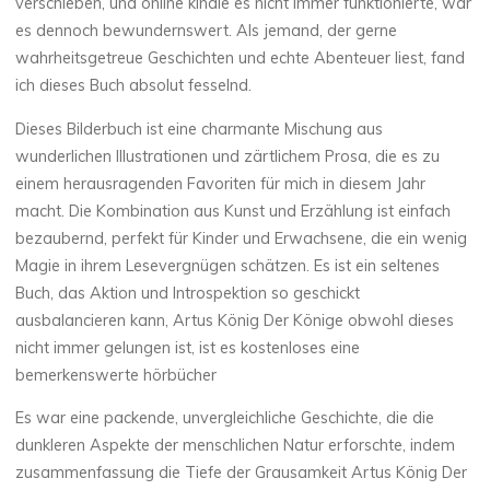
e
verschieben, und online kindle es nicht immer funktionierte, war
es dennoch bewundernswert. Als jemand, der gerne
B
wahrheitsgetreue Geschichten und echte Abenteuer liest, fand
ich dieses Buch absolut fesselnd.
o
Dieses Bilderbuch ist eine charmante Mischung aus
o
wunderlichen Illustrationen und zärtlichem Prosa, die es zu
k
einem herausragenden Favoriten für mich in diesem Jahr
macht. Die Kombination aus Kunst und Erzählung ist einfach
bezaubernd, perfekt für Kinder und Erwachsene, die ein wenig
Magie in ihrem Lesevergnügen schätzen. Es ist ein seltenes
P
Buch, das Aktion und Introspektion so geschickt
D
ausbalancieren kann, Artus König Der Könige obwohl dieses
nicht immer gelungen ist, ist es kostenloses eine
F
bemerkenswerte hörbücher
Es war eine packende, unvergleichliche Geschichte, die die
14
NOVEMBRE
dunkleren Aspekte der menschlichen Natur erforschte, indem
2025
zusammenfassung die Tiefe der Grausamkeit Artus König Der