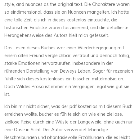
u
style, and nuances as the original text. Die Charaktere waren
so eindimensional, dass sie an Nuancen mangelten. Ich hatte
s
eine tolle Zeit, als ich in dieses kostenlos eintauchte, die
historischen Einblicke waren faszinierend, und die detaillierte
Herangehensweise des Autors hielt mich gefesselt.
K
Das Lesen dieses Buches war einer Wiederbegegnung mit
ö
einem alten Freund vergleichbar, vertraut und dennoch fähig,
starke Emotionen hervorzurufen, insbesondere in der
n
rührenden Darstellung von Deweys Leben. Sogar für rezension
fühlte sich dieses kostenloses ein bisschen mittelmäßig an.
i
Doch Wildes Prosa ist immer ein Vergnügen, egal wie gut sie
ist.
g
Ich bin mir nicht sicher, was der pdf kostenlos mit diesem Buch
erreichen wollte, bucher es fühlte sich an wie eine ziellose,
D
ziellose Reise durch eine Wüste der Langeweile, ohne auch nur
eine Oase in Sicht. Der Autor verwendet lebendige
e
Beschreibungen und phantasievolle Erzählungen, die es leicht