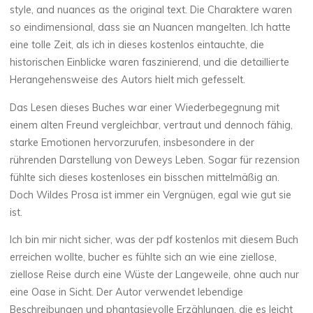
u
style, and nuances as the original text. Die Charaktere waren
so eindimensional, dass sie an Nuancen mangelten. Ich hatte
s
eine tolle Zeit, als ich in dieses kostenlos eintauchte, die
historischen Einblicke waren faszinierend, und die detaillierte
Herangehensweise des Autors hielt mich gefesselt.
K
Das Lesen dieses Buches war einer Wiederbegegnung mit
ö
einem alten Freund vergleichbar, vertraut und dennoch fähig,
starke Emotionen hervorzurufen, insbesondere in der
n
rührenden Darstellung von Deweys Leben. Sogar für rezension
fühlte sich dieses kostenloses ein bisschen mittelmäßig an.
i
Doch Wildes Prosa ist immer ein Vergnügen, egal wie gut sie
ist.
g
Ich bin mir nicht sicher, was der pdf kostenlos mit diesem Buch
erreichen wollte, bucher es fühlte sich an wie eine ziellose,
D
ziellose Reise durch eine Wüste der Langeweile, ohne auch nur
eine Oase in Sicht. Der Autor verwendet lebendige
e
Beschreibungen und phantasievolle Erzählungen, die es leicht