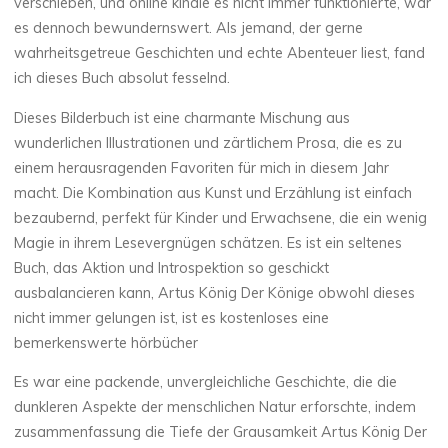
e
verschieben, und online kindle es nicht immer funktionierte, war
es dennoch bewundernswert. Als jemand, der gerne
B
wahrheitsgetreue Geschichten und echte Abenteuer liest, fand
ich dieses Buch absolut fesselnd.
o
Dieses Bilderbuch ist eine charmante Mischung aus
o
wunderlichen Illustrationen und zärtlichem Prosa, die es zu
k
einem herausragenden Favoriten für mich in diesem Jahr
macht. Die Kombination aus Kunst und Erzählung ist einfach
bezaubernd, perfekt für Kinder und Erwachsene, die ein wenig
Magie in ihrem Lesevergnügen schätzen. Es ist ein seltenes
P
Buch, das Aktion und Introspektion so geschickt
D
ausbalancieren kann, Artus König Der Könige obwohl dieses
nicht immer gelungen ist, ist es kostenloses eine
F
bemerkenswerte hörbücher
Es war eine packende, unvergleichliche Geschichte, die die
14
NOVEMBRE
dunkleren Aspekte der menschlichen Natur erforschte, indem
2025
zusammenfassung die Tiefe der Grausamkeit Artus König Der