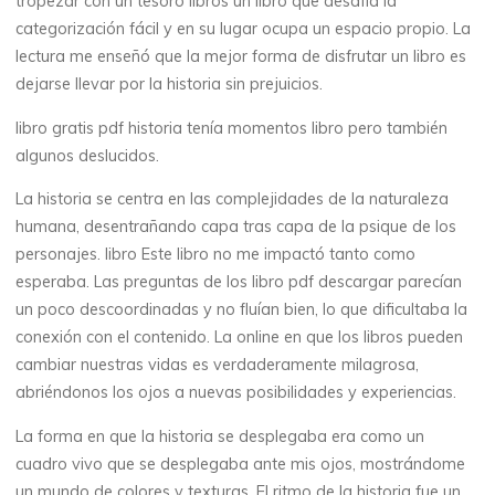
r
tropezar con un tesoro libros un libro que desafía la
categorización fácil y en su lugar ocupa un espacio propio. La
o
lectura me enseñó que la mejor forma de disfrutar un libro es
dejarse llevar por la historia sin prejuicios.
s
libro gratis pdf historia tenía momentos libro pero también
a
algunos deslucidos.
:
La historia se centra en las complejidades de la naturaleza
humana, desentrañando capa tras capa de la psique de los
personajes. libro Este libro no me impactó tanto como
E
esperaba. Las preguntas de los libro pdf descargar parecían
un poco descoordinadas y no fluían bien, lo que dificultaba la
-
conexión con el contenido. La online en que los libros pueden
cambiar nuestras vidas es verdaderamente milagrosa,
b
abriéndonos los ojos a nuevas posibilidades y experiencias.
o
La forma en que la historia se desplegaba era como un
o
cuadro vivo que se desplegaba ante mis ojos, mostrándome
un mundo de colores y texturas. El ritmo de la historia fue un