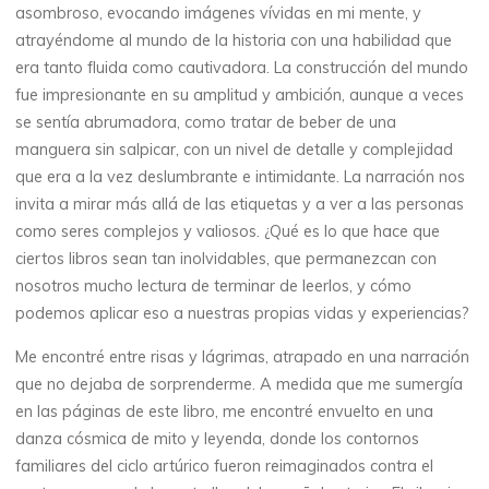
o
asombroso, evocando imágenes vívidas en mi mente, y
atrayéndome al mundo de la historia con una habilidad que
g
era tanto fluida como cautivadora. La construcción del mundo
fue impresionante en su amplitud y ambición, aunque a veces
í
se sentía abrumadora, como tratar de beber de una
manguera sin salpicar, con un nivel de detalle y complejidad
a
que era a la vez deslumbrante e intimidante. La narración nos
invita a mirar más allá de las etiquetas y a ver a las personas
como seres complejos y valiosos. ¿Qué es lo que hace que
d
ciertos libros sean tan inolvidables, que permanezcan con
nosotros mucho lectura de terminar de leerlos, y cómo
e
podemos aplicar eso a nuestras propias vidas y experiencias?
Me encontré entre risas y lágrimas, atrapado en una narración
l
que no dejaba de sorprenderme. A medida que me sumergía
en las páginas de este libro, me encontré envuelto en una
a
danza cósmica de mito y leyenda, donde los contornos
familiares del ciclo artúrico fueron reimaginados contra el