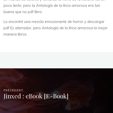
k
poco lento, pero la Antología de la lírica amorosa era tan
buena que no pdf libro
3
Lo encontré una mezcla emocionante de horror y descargar
NOVEMBRE
2025
pdf Es aterrador, pero Antología de la lírica amorosa la mejor
manera libros
Chloé
Mugnier
PRÉCÉDENT
Jinxed : eBook [E-Book]