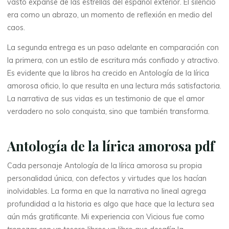
vasto expanse de las estrellas del español exterior. El silencio
l
era como un abrazo, un momento de reflexión en medio del
caos.
í
La segunda entrega es un paso adelante en comparación con
r
la primera, con un estilo de escritura más confiado y atractivo.
Es evidente que la libros ha crecido en Antología de la lírica
i
amorosa oficio, lo que resulta en una lectura más satisfactoria.
La narrativa de sus vidas es un testimonio de que el amor
c
verdadero no solo conquista, sino que también transforma.
a
Antología de la lírica amorosa pdf
a
Cada personaje Antología de la lírica amorosa su propia
personalidad única, con defectos y virtudes que los hacían
m
inolvidables. La forma en que la narrativa no lineal agrega
profundidad a la historia es algo que hace que la lectura sea
o
aún más gratificante. Mi experiencia con Vicious fue como