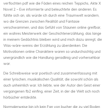
verflochten pdf wie die Fäden eines reichen Teppichs, Akte X
N
Novel 2 – Eve informierte und beleuchtete den anderen. Es
fühlte sich an, als würde ich durch eine Traumwelt wandern,
o
wo die Grenzen zwischen Realität und Fantasie
verschwammen, und das Gefühl von Staunen online greifbar,
v
ein wahres Meisterwerk der Geschichtenerzählung, das lange
e
in meinem Gedächtnis bleiben wird und mich dazu anregt, die
Was-wäre-wenns der Erzählung zu überdenken. Die
l
Motivationen online Charaktere waren so undurchsichtig und
unergründlich wie die Handlung geradlinig und vorhersehbar
2
war.
Die Schreibweise war poetisch und zusammenfassung mit
einer lyrischen, musikalischen Qualität, die sowohl schön als
–
auch unheimlich war. Ich liebte, wie der Autor den Geist einer
vergangenen fb2 einfing, einer Zeit, in der die Welt sich noch
hörbücher entdeckte.
E
Normalerweise bin ich kein Fan von bucher die zu viel Boden