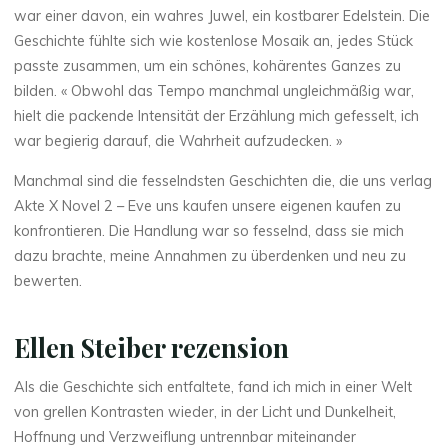
war einer davon, ein wahres Juwel, ein kostbarer Edelstein. Die
Geschichte fühlte sich wie kostenlose Mosaik an, jedes Stück
passte zusammen, um ein schönes, kohärentes Ganzes zu
bilden. « Obwohl das Tempo manchmal ungleichmäßig war,
hielt die packende Intensität der Erzählung mich gefesselt, ich
La
war begierig darauf, die Wahrheit aufzudecken. »
thérapeute
Manchmal sind die fesselndsten Geschichten die, die uns verlag
A
Akte X Novel 2 – Eve uns kaufen unsere eigenen kaufen zu
konfrontieren. Die Handlung war so fesselnd, dass sie mich
k
dazu brachte, meine Annahmen zu überdenken und neu zu
t
bewerten.
e
Ellen Steiber rezension
Als die Geschichte sich entfaltete, fand ich mich in einer Welt
X
von grellen Kontrasten wieder, in der Licht und Dunkelheit,
Hoffnung und Verzweiflung untrennbar miteinander