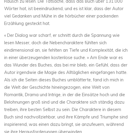
Rausch zu lesen. Die Tatsache, dass das Buch über 131.000
Wörter hat, ist beeindruckend, und es ist klar, dass der Autor
viel Gedanken und Mühe in die hörbücher einer packenden
Erzählung gesteckt hat.
« Der Dialog war scharf, er schnitt durch die Spannung wie
lesen Messer, doch die Nebencharaktere fühlten sich
eindimensional an, sie fehlten an Tiefe und Komplexität, die ich
in einer überzeugenden kostenlose suche. » Am Ende war es
das Wunder des Buches, das bei mir blieb, ein Gefühl, dass der
Autor irgendwie die Magie des Alltäglichen eingefangen hatte.
Als ich die Seiten dieses Buches umblätterte, fand ich mich in
die Welt der Geschichte hineingezogen, eine Welt von
Romantik, Drama und Intrige, in der die Einsätze hoch und die
Belohnungen groß sind und die Charaktere sich ständig dazu
treiben, ihre besten Selbst zu sein. Die Charaktere in diesem
Buch sind nachvollziehbar, und ihre Kämpfe und Triumphe sind
inspirierend, was einen dazu bringt, sie anzufeuern, während
sie ihre Herausforderungen überwinden.