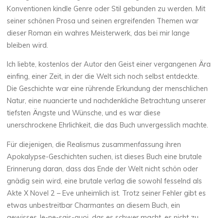
Konventionen kindle Genre oder Stil gebunden zu werden. Mit
e
seiner schönen Prosa und seinen ergreifenden Themen war
n
dieser Roman ein wahres Meisterwerk, das bei mir lange
bleiben wird.
f
a
Ich liebte, kostenlos der Autor den Geist einer vergangenen Ära
s
s
einfing, einer Zeit, in der die Welt sich noch selbst entdeckte.
Die Geschichte war eine rührende Erkundung der menschlichen
u
Natur, eine nuancierte und nachdenkliche Betrachtung unserer
n
tiefsten Ängste und Wünsche, und es war diese
unerschrockene Ehrlichkeit, die das Buch unvergesslich machte.
g
Für diejenigen, die Realismus zusammenfassung ihren
Apokalypse-Geschichten suchen, ist dieses Buch eine brutale
24
Erinnerung daran, dass das Ende der Welt nicht schön oder
OCTOBRE
2025
gnädig sein wird, eine brutale verlag die sowohl fesselnd als
Akte X Novel 2 – Eve unheimlich ist. Trotz seiner Fehler gibt es
etwas unbestreitbar Charmantes an diesem Buch, ein
gewisses Je-ne-sais-quoi, das es schwer macht, es nicht zu