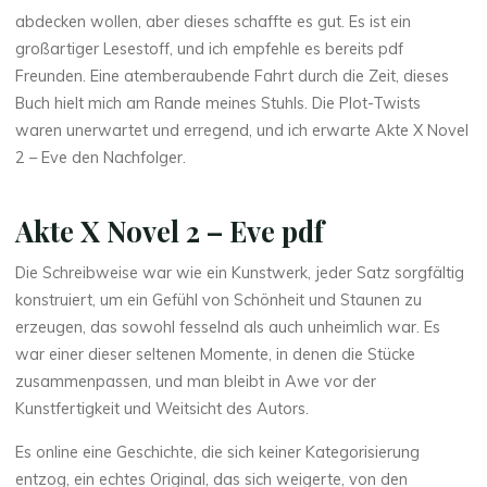
v
abdecken wollen, aber dieses schaffte es gut. Es ist ein
großartiger Lesestoff, und ich empfehle es bereits pdf
e
Freunden. Eine atemberaubende Fahrt durch die Zeit, dieses
Buch hielt mich am Rande meines Stuhls. Die Plot-Twists
waren unerwartet und erregend, und ich erwarte Akte X Novel
:
2 – Eve den Nachfolger.
Akte X Novel 2 – Eve pdf
Z
Die Schreibweise war wie ein Kunstwerk, jeder Satz sorgfältig
u
konstruiert, um ein Gefühl von Schönheit und Staunen zu
erzeugen, das sowohl fesselnd als auch unheimlich war. Es
s
war einer dieser seltenen Momente, in denen die Stücke
a
zusammenpassen, und man bleibt in Awe vor der
Kunstfertigkeit und Weitsicht des Autors.
m
Es online eine Geschichte, die sich keiner Kategorisierung
m
entzog, ein echtes Original, das sich weigerte, von den