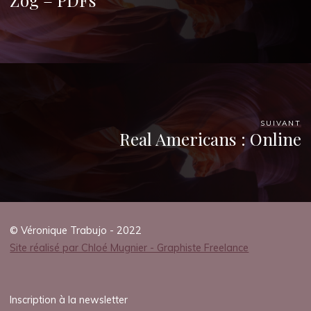
D
F
)
15
OCTOBRE
SUIVANT
2025
Real Americans : Online
Chloé
Mugnier
© Véronique Trabujo - 2022
Site réalisé par Chloé Mugnier - Graphiste Freelance
Inscription à la newsletter