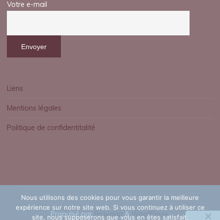
Votre e-mail
Liens
Mentions légales
Politique de confidentitalité
Nous utilisons des cookies pour vous garantir la meilleure
expérience sur notre site web. Si vous continuez à utiliser ce
Propulsé par
Bravada
&
WordPress
.
site, nous supposerons que vous en êtes satisfait.