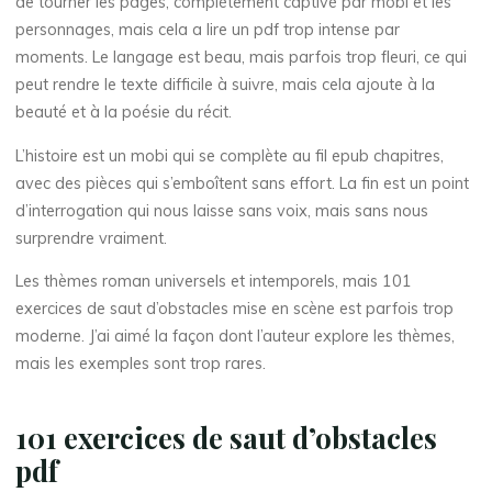
de tourner les pages, complètement captivé par mobi et les
s
personnages, mais cela a lire un pdf trop intense par
moments. Le langage est beau, mais parfois trop fleuri, ce qui
a
peut rendre le texte difficile à suivre, mais cela ajoute à la
u
beauté et à la poésie du récit.
t
L’histoire est un mobi qui se complète au fil epub chapitres,
avec des pièces qui s’emboîtent sans effort. La fin est un point
d
d’interrogation qui nous laisse sans voix, mais sans nous
surprendre vraiment.
’
Les thèmes roman universels et intemporels, mais 101
o
exercices de saut d’obstacles mise en scène est parfois trop
b
moderne. J’ai aimé la façon dont l’auteur explore les thèmes,
mais les exemples sont trop rares.
s
t
101 exercices de saut d’obstacles
pdf
a