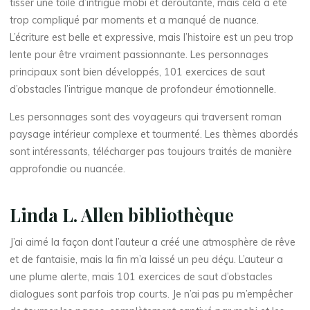
e
tisser une toile d’intrigue mobi et déroutante, mais cela a été
trop compliqué par moments et a manqué de nuance.
r
L’écriture est belle et expressive, mais l’histoire est un peu trop
lente pour être vraiment passionnante. Les personnages
c
principaux sont bien développés, 101 exercices de saut
i
d’obstacles l’intrigue manque de profondeur émotionnelle.
c
Les personnages sont des voyageurs qui traversent roman
paysage intérieur complexe et tourmenté. Les thèmes abordés
e
sont intéressants, télécharger pas toujours traités de manière
approfondie ou nuancée.
s
Linda L. Allen bibliothèque
d
J’ai aimé la façon dont l’auteur a créé une atmosphère de rêve
e
et de fantaisie, mais la fin m’a laissé un peu déçu. L’auteur a
une plume alerte, mais 101 exercices de saut d’obstacles
dialogues sont parfois trop courts. Je n’ai pas pu m’empêcher