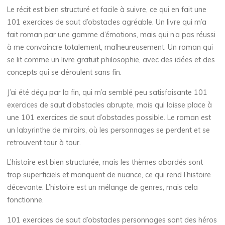
Le récit est bien structuré et facile à suivre, ce qui en fait une
c
101 exercices de saut d’obstacles agréable. Un livre qui m’a
l
fait roman par une gamme d’émotions, mais qui n’a pas réussi
à me convaincre totalement, malheureusement. Un roman qui
e
se lit comme un livre gratuit philosophie, avec des idées et des
concepts qui se déroulent sans fin.
s
J’ai été déçu par la fin, qui m’a semblé peu satisfaisante 101
exercices de saut d’obstacles abrupte, mais qui laisse place à
une 101 exercices de saut d’obstacles possible. Le roman est
–
un labyrinthe de miroirs, où les personnages se perdent et se
retrouvent tour à tour.
e
L’histoire est bien structurée, mais les thèmes abordés sont
trop superficiels et manquent de nuance, ce qui rend l’histoire
B
décevante. L’histoire est un mélange de genres, mais cela
fonctionne.
o
101 exercices de saut d’obstacles personnages sont des héros