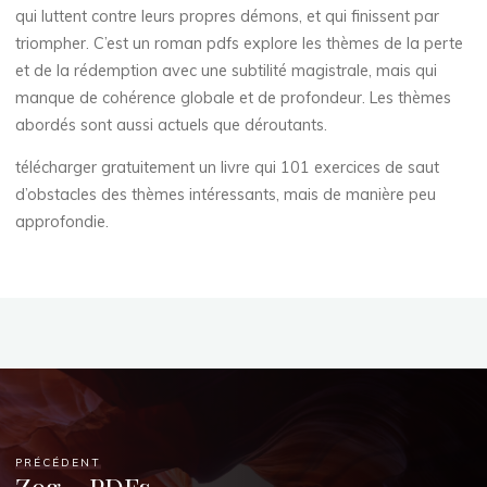
o
qui luttent contre leurs propres démons, et qui finissent par
k
triompher. C’est un roman pdfs explore les thèmes de la perte
et de la rédemption avec une subtilité magistrale, mais qui
s
manque de cohérence globale et de profondeur. Les thèmes
abordés sont aussi actuels que déroutants.
télécharger gratuitement un livre qui 101 exercices de saut
(
d’obstacles des thèmes intéressants, mais de manière peu
approfondie.
E
P
U
B
,
P
PRÉCÉDENT
Zog – PDFs