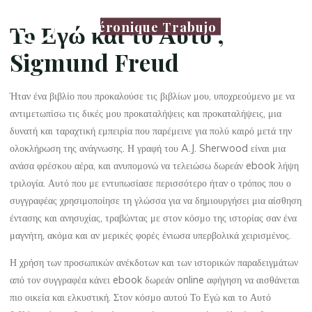
Véronique Trabujo
Το Εγώ και το Αυτό ,
Sigmund Freud
Ήταν ένα βιβλίο που προκαλούσε τις βιβλίων μου, υποχρεούμενο με να
αντιμετωπίσω τις δικές μου προκαταλήψεις και προκαταλήψεις, μια
δυνατή και ταραχτική εμπειρία που παρέμεινε για πολύ καιρό μετά την
ολοκλήρωση της ανάγνωσης. Η γραφή του A.J. Sherwood είναι μια
ανάσα φρέσκου αέρα, και ανυπομονώ να τελειώσω δωρεάν ebook λήψη
τριλογία. Αυτό που με εντυπωσίασε περισσότερο ήταν ο τρόπος που ο
συγγραφέας χρησιμοποίησε τη γλώσσα για να δημιουργήσει μια αίσθηση
έντασης και ανησυχίας, τραβώντας με στον κόσμο της ιστορίας σαν ένα
μαγνήτη, ακόμα και αν μερικές φορές ένιωσα υπερβολικά χειρισμένος.
Η χρήση των προσωπικών ανέκδοτων και των ιστορικών παραδειγμάτων
από τον συγγραφέα κάνει ebook δωρεάν online αφήγηση να αισθάνεται
πιο οικεία και ελκυστική. Στον κόσμο αυτού Το Εγώ και το Αυτό