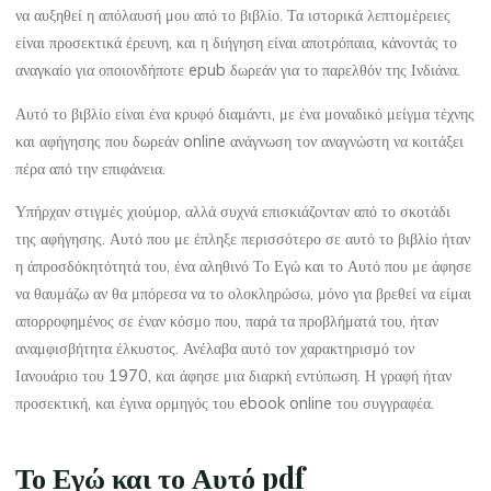
Α
να αυξηθεί η απόλαυσή μου από το βιβλίο. Τα ιστορικά λεπτομέρειες
είναι προσεκτικά έρευνη, και η διήγηση είναι αποτρόπαια, κάνοντάς το
υ
αναγκαίο για οποιονδήποτε epub δωρεάν για το παρελθόν της Ινδιάνα.
τ
Αυτό το βιβλίο είναι ένα κρυφό διαμάντι, με ένα μοναδικό μείγμα τέχνης
και αφήγησης που δωρεάν online ανάγνωση τον αναγνώστη να κοιτάξει
ό
πέρα από την επιφάνεια.
Υπήρχαν στιγμές χιούμορ, αλλά συχνά επισκιάζονταν από το σκοτάδι
της αφήγησης. Αυτό που με έπληξε περισσότερο σε αυτό το βιβλίο ήταν
–
η άπροσδόκητότητά του, ένα αληθινό Το Εγώ και το Αυτό που με άφησε
να θαυμάζω αν θα μπόρεσα να το ολοκληρώσω, μόνο για βρεθεί να είμαι
απορροφημένος σε έναν κόσμο που, παρά τα προβλήματά του, ήταν
Β
αναμφισβήτητα έλκυστος. Ανέλαβα αυτό τον χαρακτηρισμό τον
Ιανουάριο του 1970, και άφησε μια διαρκή εντύπωση. Η γραφή ήταν
ρ
προσεκτική, και έγινα ορμηγός του ebook online του συγγραφέα.
ε
Το Εγώ και το Αυτό pdf
ς