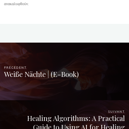
veronique.trabujo
ανακαλυφθούν.
PRÉCÉDENT
Weiße Nächte | (E-Book)
SUIVANT
Healing Algorithms: A Practical
Guide to Using AI for Healing