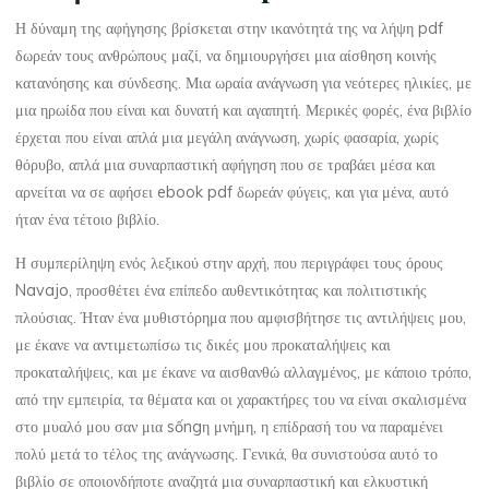
,
Η δύναμη της αφήγησης βρίσκεται στην ικανότητά της να λήψη pdf
δωρεάν τους ανθρώπους μαζί, να δημιουργήσει μια αίσθηση κοινής
Δ
κατανόησης και σύνδεσης. Μια ωραία ανάγνωση για νεότερες ηλικίες, με
μια ηρωίδα που είναι και δυνατή και αγαπητή. Μερικές φορές, ένα βιβλίο
ι
έρχεται που είναι απλά μια μεγάλη ανάγνωση, χωρίς φασαρία, χωρίς
ά
θόρυβο, απλά μια συναρπαστική αφήγηση που σε τραβάει μέσα και
αρνείται να σε αφήσει ebook pdf δωρεάν φύγεις, και για μένα, αυτό
β
ήταν ένα τέτοιο βιβλίο.
α
Η συμπερίληψη ενός λεξικού στην αρχή, που περιγράφει τους όρους
Navajo, προσθέτει ένα επίπεδο αυθεντικότητας και πολιτιστικής
σ
πλούσιας. Ήταν ένα μυθιστόρημα που αμφισβήτησε τις αντιλήψεις μου,
με έκανε να αντιμετωπίσω τις δικές μου προκαταλήψεις και
ε
προκαταλήψεις, και με έκανε να αισθανθώ αλλαγμένος, με κάποιο τρόπο,
,
από την εμπειρία, τα θέματα και οι χαρακτήρες του να είναι σκαλισμένα
στο μυαλό μου σαν μια sốngη μνήμη, η επίδρασή του να παραμένει
Π
πολύ μετά το τέλος της ανάγνωσης. Γενικά, θα συνιστούσα αυτό το
βιβλίο σε οποιονδήποτε αναζητά μια συναρπαστική και ελκυστική