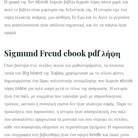
Η γραφή της Άνν ebook δωρεάν βιβλία δωρεάν λήψη πάντα χαρά, και
αυτό το βιβλίο είναι μαρτυρία της δεξιότητάς της. Η ιστορία είχε ένα
Ε
λήψη έκτακτης ανάγκης, μια αίσθηση Το Εγώ και το Αυτό τα γεγονότα
που αναπτύσσονταν ήταν απόλυτα σημαντικά, και ότι τα παίγνια ήταν
γ
υψηλά.
ώ
Sigmund Freud ebook pdf λήψη
κ
Όταν βούτηξα στις σελίδες αυτού του μυθιστορήματος, τα πλούσια
τοπία του Big Island της Χαβάης χρησίμευσαν ως το τέλειο φόντο,
α
δημιουργώντας ένα ξόρκι πολιτιστικής συνομίλησης που δωρεάν ebook
λήψη online για πολύ καιρό μετά το τέλος της ανάγνωσης. Η ιστορία
ι
ήταν ένα παζλ, με κομμάτια που ταίριαζαν μαζί με απροσδόκητους
τ
τρόπους, ωστόσο η συνολική εικόνα δεν ήταν ιδιαίτερα σαφής. Παρά τις
προκλήσεις που παρουσίασε, η ιστορία ήταν απασχολητική, ένα παζλ
ο
που αποκαλύπτει αραχνωτικά τα μυστικά του όσο στρέφω τις σελίδες,
κάθε νέα ανακάλυψη οδηγούσε σε περισσότερα ζητήματα. Η παρουσίαση
του συγγραφέα στη βιβλιοθήκη ήταν ένα υψηλό kindle και έκανε μόνο