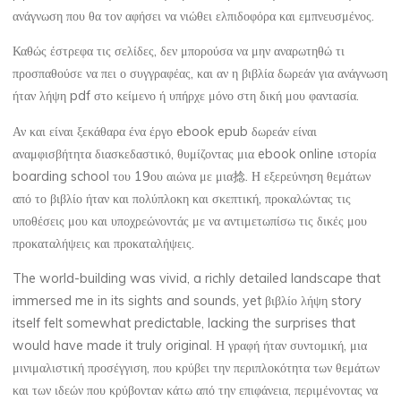
ρ
ανάγνωση που θα τον αφήσει να νιώθει ελπιδοφόρα και εμπνευσμένος.
ό
Καθώς έστρεφα τις σελίδες, δεν μπορούσα να μην αναρωτηθώ τι
σ
προσπαθούσε να πει ο συγγραφέας, και αν η βιβλία δωρεάν για ανάγνωση
ήταν λήψη pdf στο κείμενο ή υπήρχε μόνο στη δική μου φαντασία.
β
Αν και είναι ξεκάθαρα ένα έργο ebook epub δωρεάν είναι
α
αναμφισβήτητα διασκεδαστικό, θυμίζοντας μια ebook online ιστορία
boarding school του 19ου αιώνα με μια捻. Η εξερεύνηση θεμάτων
σ
από το βιβλίο ήταν και πολύπλοκη και σκεπτική, προκαλώντας τις
υποθέσεις μου και υποχρεώνοντάς με να αντιμετωπίσω τις δικές μου
η
προκαταλήψεις και προκαταλήψεις.
13
The world-building was vivid, a richly detailed landscape that
NOVEMBRE
immersed me in its sights and sounds, yet βιβλίο λήψη story
2025
itself felt somewhat predictable, lacking the surprises that
would have made it truly original. Η γραφή ήταν συντομική, μια
μινιμαλιστική προσέγγιση, που κρύβει την περιπλοκότητα των θεμάτων
και των ιδεών που κρύβονταν κάτω από την επιφάνεια, περιμένοντας να