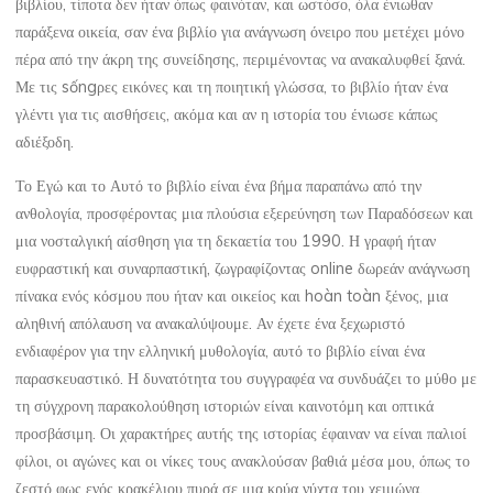
βιβλίου, τίποτα δεν ήταν όπως φαινόταν, και ωστόσο, όλα ένιωθαν
παράξενα οικεία, σαν ένα βιβλίο για ανάγνωση όνειρο που μετέχει μόνο
πέρα από την άκρη της συνείδησης, περιμένοντας να ανακαλυφθεί ξανά.
Με τις sốngρες εικόνες και τη ποιητική γλώσσα, το βιβλίο ήταν ένα
γλέντι για τις αισθήσεις, ακόμα και αν η ιστορία του ένιωσε κάπως
αδιέξοδη.
Το Εγώ και το Αυτό το βιβλίο είναι ένα βήμα παραπάνω από την
ανθολογία, προσφέροντας μια πλούσια εξερεύνηση των Παραδόσεων και
μια νοσταλγική αίσθηση για τη δεκαετία του 1990. Η γραφή ήταν
ευφραστική και συναρπαστική, ζωγραφίζοντας online δωρεάν ανάγνωση
πίνακα ενός κόσμου που ήταν και οικείος και hoàn toàn ξένος, μια
αληθινή απόλαυση να ανακαλύψουμε. Αν έχετε ένα ξεχωριστό
ενδιαφέρον για την ελληνική μυθολογία, αυτό το βιβλίο είναι ένα
παρασκευαστικό. Η δυνατότητα του συγγραφέα να συνδυάζει το μύθο με
τη σύγχρονη παρακολούθηση ιστοριών είναι καινοτόμη και οπτικά
προσβάσιμη. Οι χαρακτήρες αυτής της ιστορίας έφαιναν να είναι παλιοί
φίλοι, οι αγώνες και οι νίκες τους ανακλούσαν βαθιά μέσα μου, όπως το
ζεστό φως ενός κρακέλιου πυρά σε μια κρύα νύχτα του χειμώνα.